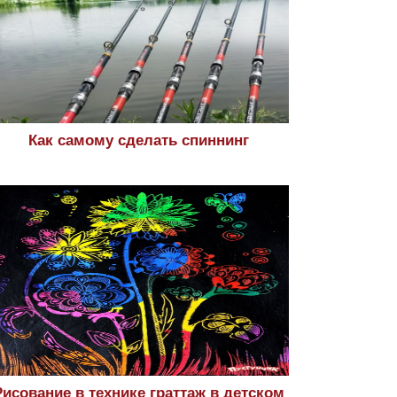
Как самому сделать спиннинг
Рисование в технике граттаж в детском