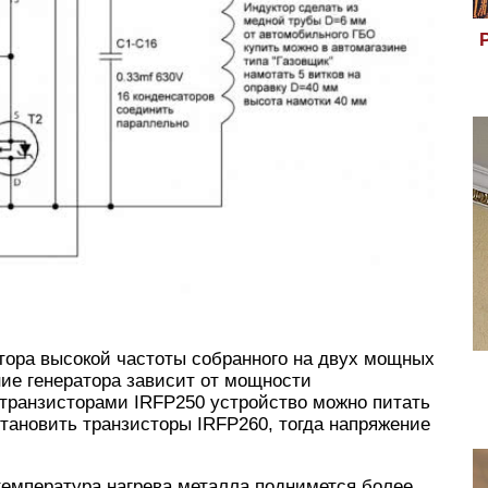
тора высокой частоты собранного на двух мощных
ие генератора зависит от мощности
 транзисторами IRFP250 устройство можно питать
становить транзисторы IRFP260, тогда напряжение
температура нагрева металла поднимется более