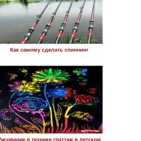
Как самому сделать спиннинг
Рисование в технике граттаж в детском