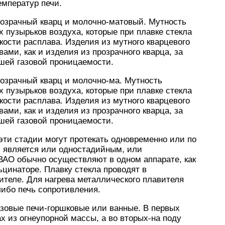
температур печи.
прозрачный кварц и молочно-матовый. Мутность
пузырьков воздуха, которые при плавке стекла
кости расплава. Изделия из мутного кварцевого
ами, как и изделия из прозрачного кварца, за
ьшей газовой проницаемости.
прозрачный кварц и молочно-ма. Мутность
пузырьков воздуха, которые при плавке стекла
кости расплава. Изделия из мутного кварцевого
ами, как и изделия из прозрачного кварца, за
ьшей газовой проницаемости.
эти стадии могут протекать одновременно или по
я является или одностадийным, или
АО обычно осуществляют в одном аппарате, как
цинаторе. Плавку стекла проводят в
ителе. Для нагрева металлического плавителя
либо печь сопротивления.
азовые печи-горшковые или ванные. В первых
х из огнеупорной массы, а во вторых-на поду