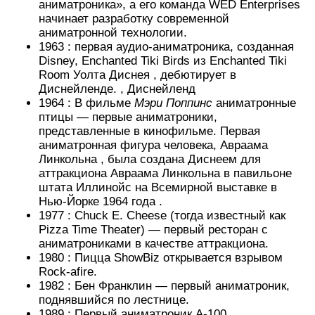
аниматроника», а его
команда
WED Enterprises
начинает разработку современной
аниматронной технологии.
1963 :
первая
аудио-аниматроника,
созданная
Disney, Enchanted Tiki Birds из
Enchanted Tiki
Room Уолта Диснея
, дебютирует в
Диснейленде.
, Диснейленд
1964 :
В фильме
Мэри Поппинс
аниматронные
птицы — первые аниматроники,
представленные в кинофильме.
Первая
аниматронная фигура человека,
Авраама
Линкольна
, была создана Диснеем для
аттракциона
Авраама Линкольна
в павильоне
штата Иллинойс на
Всемирной выставке
в
Нью-Йорке 1964 года
.
1977 :
Chuck E. Cheese
(тогда известный как
Pizza Time Theater) — первый ресторан с
аниматрониками в качестве аттракциона.
1980 :
Пицца ShowBiz
открывается
взрывом
Rock-afire.
1982 :
Бен Франклин — первый аниматроник,
поднявшийся по лестнице.
1989 :
Первый аниматроник A-100,