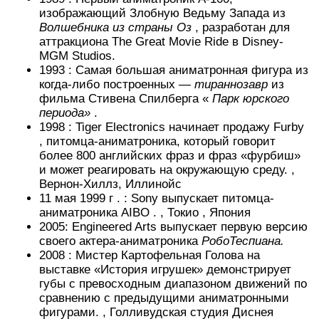
изображающий Злобную Ведьму Запада из
Волшебника из страны Оз
, разработан для
аттракциона The Great Movie Ride в Disney-
MGM Studios.
1993 :
Самая большая аниматронная фигура из
когда-либо построенных —
тираннозавр
из
фильма Стивена Спилберга «
Парк юрского
периода»
.
1998 :
Tiger Electronics начинает продажу
Furby
, питомца-аниматроника, который говорит
более 800 английских фраз и фраз «фурбиш»
и может реагировать на окружающую среду.
,
Вернон-Хиллз, Иллинойс
11 мая 1999 г . :
Sony выпускает
питомца-
аниматроника
AIBO
.
,
Токио
, Япония
2005: Engineered Arts выпускает первую версию
своего актера-аниматроника
РобоТеспиана.
2008 :
Мистер Картофельная Голова на
выставке «История игрушек» демонстрирует
губы с превосходным диапазоном движений по
сравнению с предыдущими аниматронными
фигурами.
,
Голливудская студия Диснея