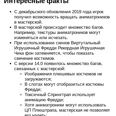
Интересные факты
С декабрьского обновления 2019 года игрок
получил возможность вращать аниматроников
в мастерской.
В мастерской происходит множество багов.
Например, текстуры аниматроников могут
изменяться или исчезать.
При использовании скинов Виртутальный
Игрушечный Фредди Рекордная Игрушечная
Чика фон затемняется, чтобы показать
свечение костюмов.
С версии 14.0 появилось множество багов,
связанных с мастерской:
Изображения плюшевых костюмов не
загружаются;
В слотах могут отобразиться костюмы
Фредди;
Токсичный Спрингтрап использует
анимацию Фредди;
Хотя аниматроники могут использовать
ЦП Плюштрапа, мастерская не позволяет
его надеть;