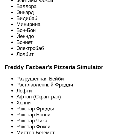
Фантайм Фокси
Баллора
Эннард
Бидибаб
Минирина
Бон-Бон
Йенндо
Боннет
Электробаб
Лолбит
Freddy Fazbear’s Pizzeria Simulator
Разрушенная Бейби
Расплавленный Фредди
Лефти
Афтон (Скраптрап)
Хелпи
Рокстар Фредди
Рокстар Бонни
Рокстар Чика
Рокстар Фокси
Мистер Бегемот