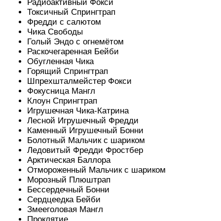
Радиоактивный Фокси
Токсичный Спрингтрап
Фредди с салютом
Чика Свободы
Голый Эндо с огнемётом
Раскочегаренная Бейби
Обугленная Чика
Горящий Спрингтрап
Шпрехшталмейстер Фокси
Фокусница Мангл
Клоун Спрингтрап
Игрушечная Чика-Катрина
Лесной Игрушечный Фредди
Каменный Игрушечный Бонни
Болотный Мальчик с шариком
Ледовитый Фредди Фростбер
Арктическая Баллора
Отмороженный Мальчик с шариком
Морозный Плюштрап
Бессердечный Бонни
Cердцеедка Бейби
Змееголовая Мангл
Проклятие