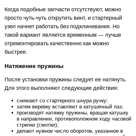
снимают со стартерного шнура ручку;
затем веревку вставляют в катушечный паз;
производят натяжку пружины, вращая катушку
в направлении, противоположном ходу часовой
стрелки (смотки);
делают нужное число оборотов, указанное в
инструкции по эксплуатации к используемой
модели триммера и соответствующее длине
применяемого шнура;
в самом конце веревку продевают в
предназначенное для этого отверстие,
расположенное в крышке стартера;
ставят ручку на место, фиксируя ее с
помощью узла.