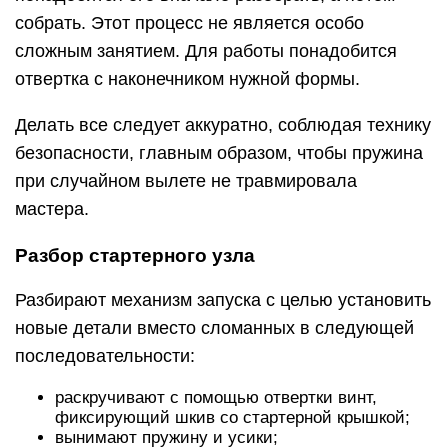
новые детали вместо сломанных в следующей
последовательности:
раскручивают с помощью отвертки винт,
фиксирующий шкив со стартерной крышкой;
вынимают пружину и усики;
снимают аккуратно шкив (нужно при этом
отвернуть голову либо работать, одев
предварительно очки и перчатки);
определяют, почему механизм запуска
сломался;
если пружина разрушилась практически
полностью, то ее заменяют;
при выходе пружины из зацепа, ее
устанавливают на первоначальное место,
подогнув перед этим усики (на фотографиях
показан процесс укладки);