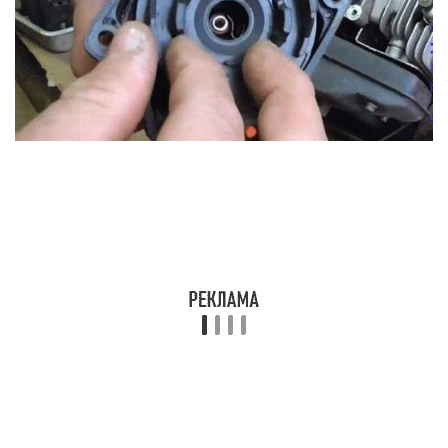
укладывают две шайбы, между которыми
помещают пружинку;
ставят на место чашку с усиками;
закручивают винт (фотографии далее).