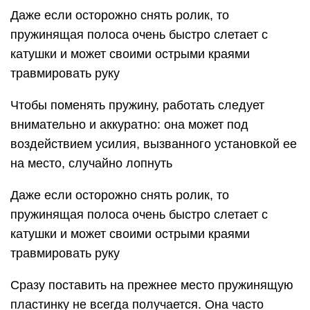
катушки и может своими острыми краями
травмировать руку
Сразу поставить на прежнее место пружинящую
пластинку не всегда получается. Она часто
проскальзывает, поэтому попытки требуется
повторять до достижения желаемого результата.
Сборка стартера
Сборка стартерного узла осуществляется в ряд
этапов:
катушку переворачивают, устанавливая ее так,
чтобы пружинный загиб точно встал в паз
корпуса, как на приведенном ниже фото;