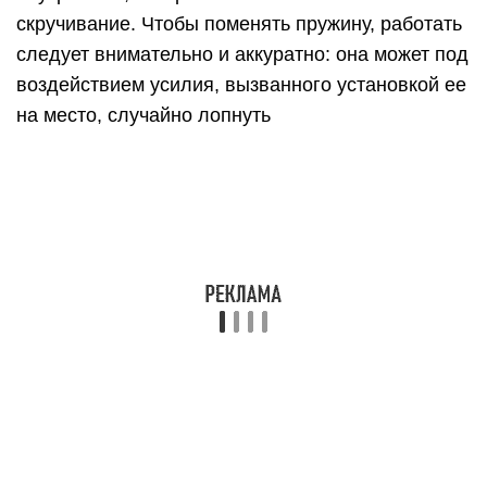
Даже если осторожно снять ролик, то
пружинящая полоса очень быстро слетает с
катушки и может своими острыми краями
травмировать руку
Чтобы поменять пружину, работать следует
внимательно и аккуратно: она может под
воздействием усилия, вызванного установкой ее
на место, случайно лопнуть
Даже если осторожно снять ролик, то
пружинящая полоса очень быстро слетает с