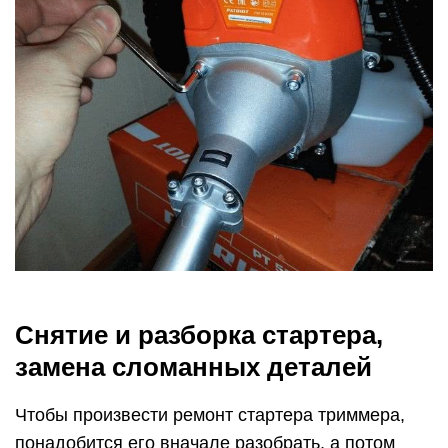
Снятие и разборка стартера,
замена сломанных деталей
Чтобы произвести ремонт стартера триммера,
понадобится его вначале разобрать, а потом
собрать. Этот процесс не является особо
сложным занятием. Для работы понадобится
отвертка с наконечником нужной формы.
Делать все следует аккуратно, соблюдая технику
безопасности, главным образом, чтобы пружина
при случайном вылете не травмировала
мастера.
Разбор стартерного узла
Разбирают механизм запуска с целью установить