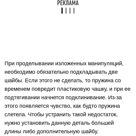
подтягивании начнется подклинивание. Из-за
этого появляется чувство, как будто пружина
слетела. Чтобы устранить такой недостаток,
нужно установить данную деталь большей
длины либо дополнительную шайбу.
Когда подобные запчасти отсутствуют, можно
просто чуть-чуть открутить винт, и стартерный
узел начнет работать без подклинивания. Но
такой вариант является временным — лучше
отремонтировать качественно как можно
быстрее.
Натяжение пружины
После установки пружины следует ее натянуть.
Для этого выполняют следующие действия: