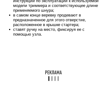
Если после ремонта пружина продолжает
слетать, то избавиться от этого можно
следующими способами:
втиснуть подходящий по размеру кусочек
пластинки в паз в месте расположения
пружинного крючка;
просверлить с двух сторон паза в катушке
отверстия, в которые вставить зацеп пружины
и зафиксировать его с помощью проволочки.
https://youtube.com/watch?v=STjwevKsP7w