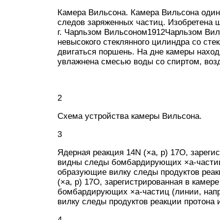
Камера Вильсона. Камера Вильсона один
следов заряженных частиц. Изобретена
г. Чарльзом Вильсоном1912Чарльзом Вил
невысокого стеклянного цилиндра со сте
двигаться поршень. На дне камеры находи
увлажнена смесью воды со спиртом, воз
2
Схема устройства камеры Вильсона.
3
Ядерная реакция 14N (×a, р) 17О, зареги
видны следы бомбардирующих ×a-частиц 
образующие вилку следы продуктов реак
(×a, р) 17О, зарегистрированная в каме
бомбардирующих ×a-частиц (линии, напр
вилку следы продуктов реакции протона 
4