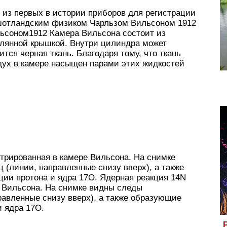
 из первых в истории приборов для регистрации
 шотландским физиком Чарльзом Вильсоном 1912
ьсоном1912 Камера Вильсона состоит из
клянной крышкой. Внутри цилиндра может
тся черная ткань. Благодаря тому, что ткань
дух в камере насыщен парами этих жидкостей
стрированная в камере Вильсона. На снимке
(линии, направленные снизу вверх), а также
ции протона и ядра 17О. Ядерная реакция 14N
ре Вильсона. На снимке видны следы
авленные снизу вверх), а также образующие
и ядра 17О.