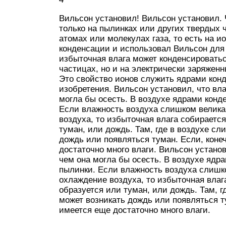
Вильсон установил! Вильсон установил. 
только на пылинках или других твердых 
атомах или молекулах газа, то есть на и
конденсации и использовал Вильсон для 
избыточная влага может конденсироватьс
частицах, но и на электрически заряженн
Это свойство ионов служить ядрами кон
изобретения. Вильсон установил, что вла
могла бы осесть. В воздухе ядрами конд
Если влажность воздуха слишком велика
воздуха, то избыточная влага собирается
туман, или дождь. Там, где в воздухе сл
дождь или появляться туман. Если, конеч
достаточно много влаги. Вильсон установ
чем она могла бы осесть. В воздухе ядр
пылинки. Если влажность воздуха слишк
охлаждение воздуха, то избыточная влага
образуется или туман, или дождь. Там, г
может возникать дождь или появляться ту
имеется еще достаточно много влаги.