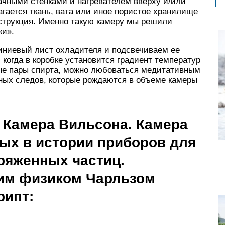
рачными стенками и нагревателем вверху и/или
агается ткань, вата или иное пористое хранилище
онструкция. Именно такую камеру мы решили
ки».
иниевый лист охладителя и подсвечиваем ее
 когда в коробке установится градиент температур
ые пары спирта, можно любоваться медитативным
ых следов, которые рождаются в объеме камеры
» Камера Вильсона. Камера
ых в истории приборов для
ряженных частиц.
им физиком Чарльзом
рипт: