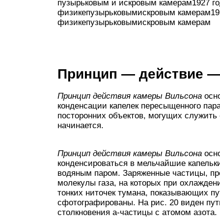
пузырьковым и искровым камерам1927 г
физикепузырьковымискровым камерам19
физикепузырьковымискровым камерам
Принцип — действие —
Принцип действия камеры Вильсона
осно
конденсации капелек пересыщенного пара
посторонних объектов, могущих служить 
начинается.
Принцип действия камеры Вильсона
осно
конденсироваться в мельчайшие капельки
водяным паром. Заряженные частицы, про
молекулы газа, на которых при охлажден
тонких ниточек тумана, показывающих пу
сфотографированы. На рис. 20 виден пут
столкновения а-частицы с атомом азота.