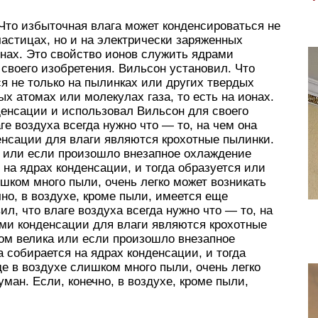
Что избыточная влага может конденсироваться не
частицах, но и на электрически заряженных
онах. Это свойство ионов служить ядрами
своего изобретения. Вильсон установил. Что
я не только на пылинках или других твердых
ых атомах или молекулах газа, то есть на ионах.
денсации и использовал Вильсон для своего
ге воздуха всегда нужно что — то, на чем она
енсации для влаги являются крохотные пылинки.
 или если произошло внезапное охлаждение
 на ядрах конденсации, и тогда образуется или
ишком много пыли, очень легко может возникать
но, в воздухе, кроме пыли, имеется еще
ил, что влаге воздуха всегда нужно что — то, на
ами конденсации для влаги являются крохотные
ом велика или если произошло внезапное
 собирается на ядрах конденсации, и тогда
де в воздухе слишком много пыли, очень легко
ман. Если, конечно, в воздухе, кроме пыли,