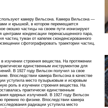
используют камеру Вильсона. Камера Вильсона —
ами и крышкой, в котором перемещается
кое окошко частицы на своем пути ионизируют
я центрами конденсации перенасыщенного пара,
ия частиц туман от капелек сконденсированного
 освещении сфотографировать траектории частиц.
 в изучении строения вещества. На протяжении
 практически единственным инструментом для
ений. В 1927 году Вильсон получил за свое
ике. Впоследствии камера Вильсона в качестве
ции уступила место пузырьковым и искровым
ную роль в изучении строения вещества. На
 оставалась практически единственным
ания ядерных излучений. В 1927 году Вильсон
ую премию по физике. Впоследствии камера
 исследования радиации уступила место