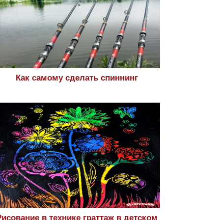
Как самому сделать спиннинг
Рисование в технике граттаж в детском