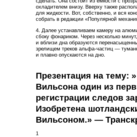
сделать. Она состоит из емкости с проз
охладителем внизу. Вверху также распол
для жидкости. Вот, собственно, и вся к
собрать в редакции «Популярной механи
4. Далее устанавливаем камеру на алюм
сбоку фонариком. Через несколько минут,
и вблизи дна образуются перенасыщенн
зрелищем треков альфа-частиц — туманн
и плавно опускаются на дно.
Презентация на тему: 
Вильсона один из перв
регистрации следов за
Изобретена шотландск
Вильсоном.» — Транск
1