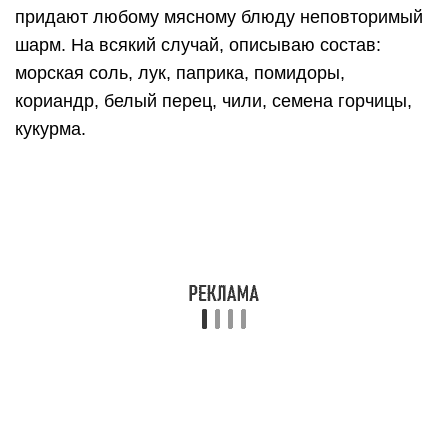
тщательно перемешиваем фарш. После этого в
фарш всыпаем 15 г желатина и еще раз
перемешиваем.
Начинаем делать колбаски. Из этого количества
фарша получается 4 небольшие колбаски.
Выкладываем 1/4 фарша на пищевую пленку.
Сворачиваем в колбаску.
После этого сверху заворачиваем в фольгу
«конфеткой».