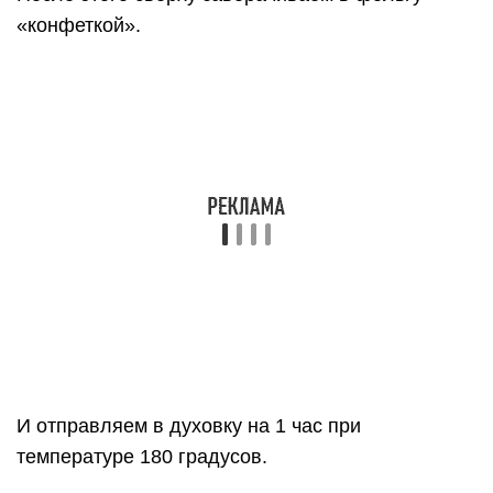
Подписывайтесь на группу Поварёнка в Контакте
и получайте десять новых рецептов каждый
день!
Вступайте в нашу группу в Одноклассниках и
получайте новые рецепты каждый день!
Поделиться рецептом с друзьями:
BB-код для вставки:
BB-код используется на форумах
HTML-код для вставки:
HTML код используется в блогах,
например LiveJournal
Как это будет выглядеть?
https://youtube.com/watch?v=e_XM9egCTHg
27 февраля Navigator # (автор рецепта)