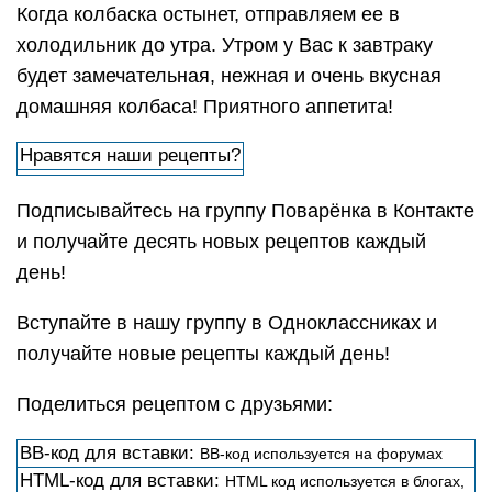
27 февраля Navigator # (автор рецепта)
18 ноября 2019 года я Нюша #
28 ноября 2019 года Navigator # (автор рецепта)
21 октября 2019 года russalochka #
28 ноября 2019 года Navigator # (автор рецепта)
4 января 2019 года ati19820310 #
5 января 2019 года Navigator # (автор рецепта)
6 января 2019 года ati19820310 #
24 декабря 2018 года Flora_Elena #
4 декабря 2018 года ladynadja1 #