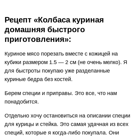
понадобится.
Отдельно хочу остановиться на описании специи
для курицы и стейка. Это самая удачная из всех
специй, которые я когда-либо покупала. Они
придают любому мясному блюду неповторимый
шарм. На всякий случай, описываю состав:
морская соль, лук, паприка, помидоры,
кориандр, белый перец, чили, семена горчицы,
кукурма.
Добавляем в фарш соль и чеснок.
Насыпаем черный перец и приправу для курицы
и стейка.
Добавляем 2
столовые ложки майонеза
и