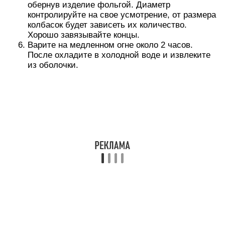
обернув изделие фольгой. Диаметр
контролируйте на свое усмотрение, от размера
колбасок будет зависеть их количество.
Хорошо завязывайте концы.
Варите на медленном огне около 2 часов.
После охладите в холодной воде и извлеките
из оболочки.
Рецепт «Колбаса куриная
домашняя быстрого
приготовления»:
Куриное мясо порезать вместе с кожицей на
кубики размером 1.5 — 2 см (не очень мелко). Я
для быстроты покупаю уже разделанные
куриные бедра без костей.
Берем специи и приправы. Это все, что нам