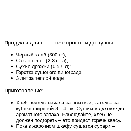
Хлеб режем сначала на ломтики, затем – на
кубики шириной 3 – 4 см. Сушим в духовке до
ароматного запаха. Наблюдайте, хлеб не
должен подгореть – это придаст горечь квасу.
Пока в жарочном шкафу сушатся сухари –
греем воду до закипания.
Сухарики достаем, отправляем их в чистую
стеклянную банку.
В ёмкость наливаем подогревшуюся воду,
насыпаем песок, размешиваем и добавляем
изюм.
Половиной стакана теплой воды разводим
дрожжи. Для этого нужно взять отдельную
посуду, подойдет либо пиала, либо глубокая
миска. Когда дрожжи забродили – добавляем
их к остальным ингредиентам.
Банку прикрываем дышащей тканью (подойдет
марля или хлопковая ткань) и ставим будущий
квас на 24 часа в теплое место. Используйте
для этой цели подоконник, если он у вас
расположен на солнечной стороне.