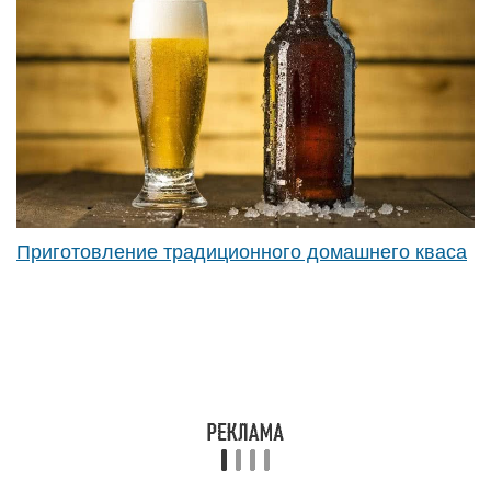
Продукты для него тоже просты и доступны:
Чёрный хлеб (300 гр);
Сахар-песок (2-3 ст.л);
Сухие дрожжи (0,5 ч.л);
Горстка сушеного винограда;
3 литра теплой воды.
Приготовление: