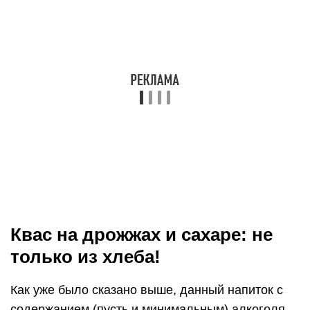
Квас на дрожжах и сахаре: не
только из хлеба!
Как уже было сказано выше, данный напиток с
содержанием (пусть и минимальным) алкоголя
можно сделать в домашних условиях не только
из ржаных сухарей. Издревле существовали
рецепты приготовления данного продукта из
различных ингредиентов.
К примеру, березовый квас считался очень
полезным и весьма тонизирующим напитком.
Он обладает природной целебностью и
благотворно влияет на весь человеческий
организм. Готовят его с сахаром и изюмом
(можно для уверенности добавить и немного
винных дрожжей, но на виноградинках они и
так имеются в наличии). Брожение (и
обретение легкого градуса) осуществляется за