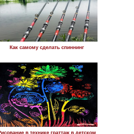
Как самому сделать спиннинг
Рисование в технике граттаж в детском