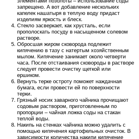
элементами позолоты – использование соды
запрещено. А вот добавление нескольких
капелек нашатыря в теплую воду придаст
изделиям яркость и блеск.
Стекло засверкает, как хрусталь, если
прополоскать посуду в насыщенном солевом
растворе.
Обросшая жиром сковорода подлежит
кипячению в тазу с натертым хозяйственным
мылом. Кипячение занимает около четверти
часа. После отстаивания сковороды в растворе
следует провести очистку щеткой или
ершиком.
Вернуть терке остроту поможет наждачная
бумага, если провести ей по поверхности
терки.
Грязный носик заварного чайника прочищают
содовым раствором, приготовленным по
пропорции – чайная ложка соды на стакан
теплой воды.
Накипь на стенках чайника можно удалить с
помощью кипячения картофельных очисток. В
зависимости количества накипи кипячение