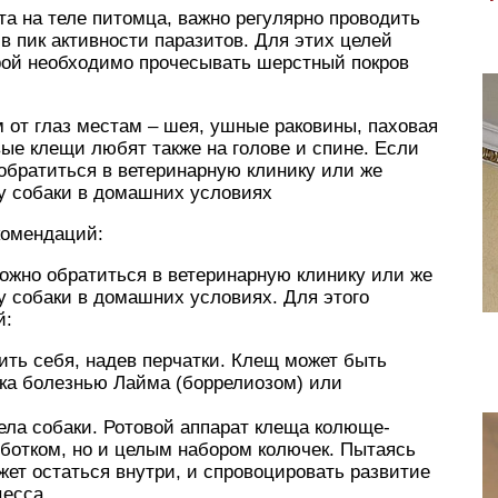
а на теле питомца, важно регулярно проводить
в пик активности паразитов. Для этих целей
орой необходимо прочесывать шерстный покров
 от глаз местам – шея, ушные раковины, паховая
вые клещи любят также на голове и спине. Если
обратиться в ветеринарную клинику или же
у собаки в домашних условиях
комендаций:
ожно обратиться в ветеринарную клинику или же
у собаки в домашних условиях. Для этого
й:
ить себя, надев перчатки. Клещ может быть
ка болезнью Лайма (боррелиозом) или
тела собаки. Ротовой аппарат клеща колюще-
оботком, но и целым набором колючек. Пытаясь
жет остаться внутри, и спровоцировать развитие
есса.