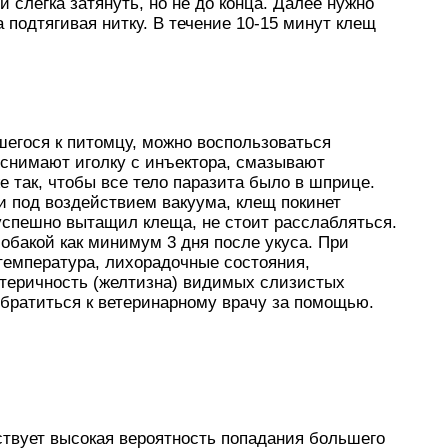
и слегка затянуть, но не до конца. Далее нужно
подтягивая нитку. В течение 10-15 минут клещ
шегося к питомцу, можно воспользоваться
снимают иголку с инъектора, смазывают
е так, чтобы все тело паразита было в шприце.
и под воздействием вакуума, клещ покинет
 успешно вытащил клеща, не стоит расслабляться.
обакой как минимум 3 дня после укуса. При
температура, лихорадочные состояния,
иктеричность (желтизна) видимых слизистых
обратиться к ветеринарному врачу за помощью.
твует высокая вероятность попадания большего