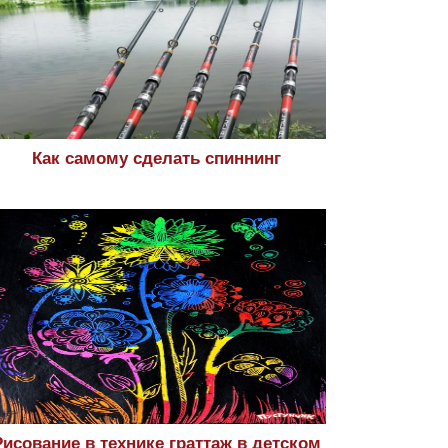
Как самому сделать спиннинг
Рисование в технике граттаж в детском