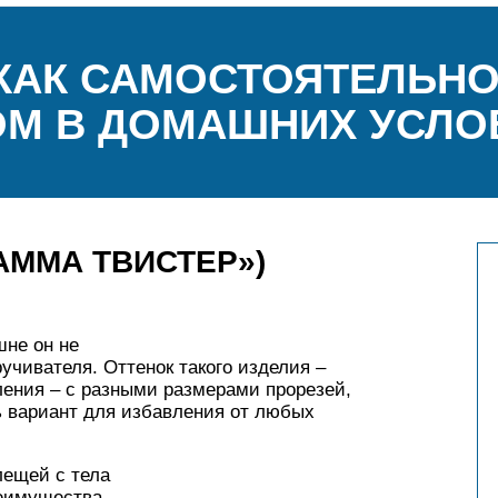
КАК САМОСТОЯТЕЛЬН
ОМ В ДОМАШНИХ УСЛО
АММА ТВИСТЕР»)
шне он не
учивателя. Оттенок такого изделия –
ления – с разными размерами прорезей,
ь вариант для избавления от любых
лещей с тела
реимущества