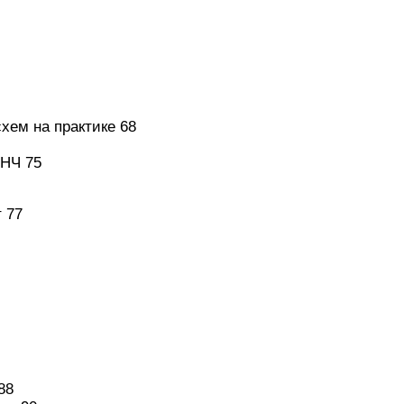
ем на практике 68
УНЧ 75
 77
88