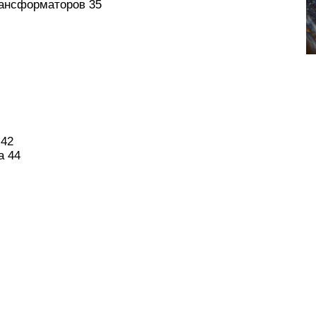
рансформаторов 35
 42
а 44