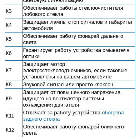
световую сигнализацию
Обеспечивает работы стеклоочистителя
К3
лобового стекла
Защищает лампы стоп сигналов и габариты
К4
автомобиля
Обеспечивает работу фонарей дальнего
К5
света
Гарантирует работу устройства омывателя
К6
оптики
Защищает мотор
К7
электростеклоподъемников, если таковые
установлены на вашем автомобиле
К8
Звуковой сигнал или просто клаксон
Защищает от повышенного напряжения,
К9
идущего на вентилятор системы
охлаждения двигателя
Отвечает за работу устройства
обогрева
К11
заднего стекла
Обеспечивает работу фонарей ближнего
К12
света