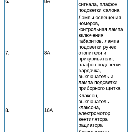
6.
8А
сигнала, плафон
подсветки салона
Лампы освещения
номеров,
контрольная лампа
включения
габаритов, лампа
подсветки ручек
7.
8А
отопителя и
прикуривателя,
плафон подсветки
бардачка,
выключатель и
лампа подсветки
приборного щитка
Клаксон,
выключатель
клаксона,
8.
16А
электромотор
вентилятора
радиатора