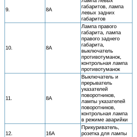
Лампа левых
габаритов, лампа
9.
8А
левых задних
габаритов
Лампа правого
габарита, лампа
правого заднего
габарита,
10.
8А
выключатель
противотуманок,
контрольная лампа
противотуманок
Выключатель и
прерыватель
указателей
поворотников,
11.
8А
лампы указателей
поворотников,
контрольная лампа
в режиме аварийки
Прикуриватель,
12.
16А
розетка для лампы