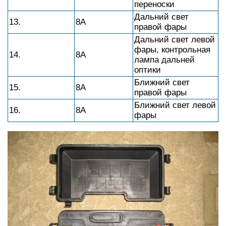
переноски
Дальний свет
13.
8А
правой фары
Дальний свет левой
фары, контрольная
14.
8А
лампа дальней
оптики
Ближний свет
15.
8А
правой фары
Ближний свет левой
16.
8А
фары