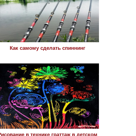
Как самому сделать спиннинг
Рисование в технике граттаж в детском