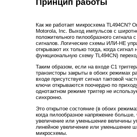
Принцип работы
Как же работает микросхема TL494CN? О
Motorola, Inc. Выход импульсов с широт
положительного пилообразного сигнала 
сигналов. Логические схемы ИЛИ-НЕ упр
открывают их только тогда, когда сигнал 
функциональную схему TL494CN) переход
Таким образом, если на входе С1 тригге
транзисторы закрыты в обоих режимах ра
входе присутствует сигнал тактовой час
ключи открываются поочердно по приходу 
однотактном режиме триггер не использу
синхронно.
Это открытое состояние (в обоих режима
когда пилообразное напряжение больше,
увеличение или уменьшение величины у
линейное увеличение или уменьшение ш
микросхемы.