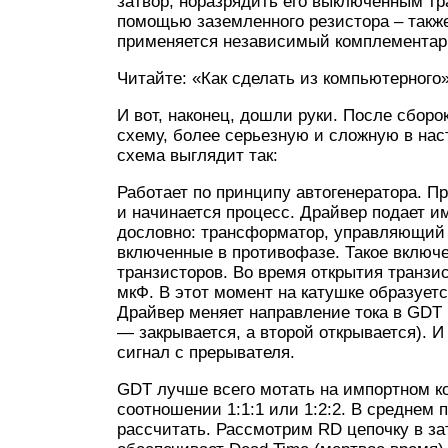
затвор, норазрядить его выключенным тр
помощью заземленного резистора – такж
применяется независимый комплементар
Читайте: «Как сделать из компьютерного»
И вот, наконец, дошли руки. После сбор
схему, более серьезную и сложную в наст
схема выглядит так:
Работает по принципу автогенератора. П
и начинается процесс. Драйвер подает им
дословно: трансформатор, управляющий 
включенные в противофазе. Такое включ
транзисторов. Во время открытия транзис
мкФ. В этот момент на катушке образуетс
Драйвер меняет направление тока в GDT
— закрывается, а второй открывается). И 
сигнал с прерывателя.
GDT лучше всего мотать на импортном к
соотношении 1:1:1 или 1:2:2. В среднем 
рассчитать. Рассмотрим RD цепочку в за