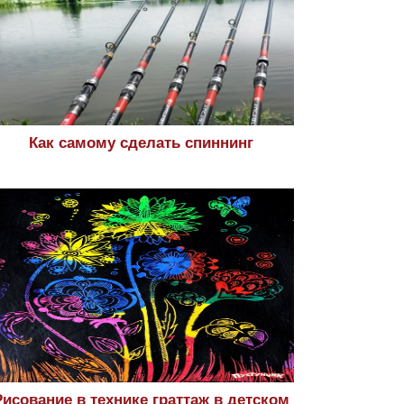
Как самому сделать спиннинг
Рисование в технике граттаж в детском