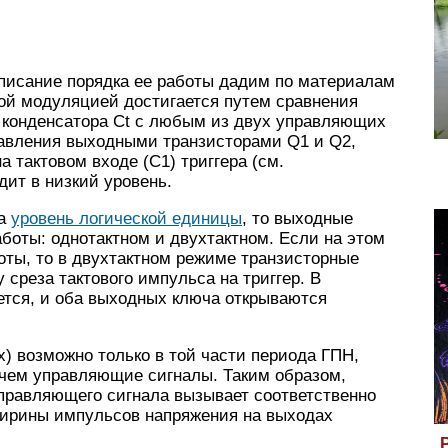
писание порядка ее работы дадим по материалам
ной модуляцией достигается путем сравнения
с конденсатора Ct с любым из двух управляющих
авления выходными транзисторами Q1 и Q2,
на тактовом входе (С1) триггера (см.
ит в низкий уровень.
ра
уровень логической единицы
, то выходные
боты: однотактном и двухтактном. Если на этом
тоты, то в двухтактном режиме транзисторные
среза тактового импульса на триггер. В
ется, и оба выходных ключа открываются
х) возможно только в той части периода ГПН,
 чем управляющие сигналы. Таким образом,
правляющего сигнала вызывает соответственно
ирины импульсов напряжения на выходах