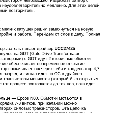
анзистором невозможно. Разряжать затвор с
е неудовлетворительно медленно. Для этих целей
ный повторитель.
.
ок мелких катушек решил замахнуться на новую
ройке и работе. Перейдем от слов к делу. Полная
рерыватель пинает драйвер
UCC27425
пульс на GDT (Gate Drive Transformator —
затворами) с GDT идут 2 вторичные обмотки
ение обеспечивает попеременное открытие
тор прокачивает ток через себя и конденсатор 4,7
я разряд, и сигнал идет по ОС в драйвер.
 и транзисторы меняются (который был открытым
этот процесс повторяется до тех пор, пока идет
ольце — Epcos N80. Обмотки мотаются в
порядка 7-8 витков, при желании можно
творах силовых транзисторов. Эта цепочка