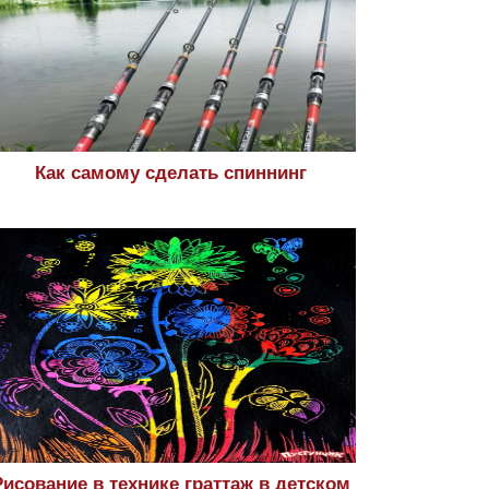
Как самому сделать спиннинг
Рисование в технике граттаж в детском