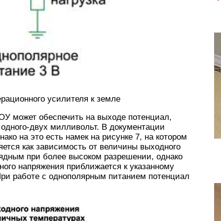
ерационного усилителя к земле
У может обеспечить на выходе потенциал,
 одного-двух милливольт. В документации
ако на это есть намек на рисунке 7, на котором
яется как зависимость от величины выходного
лядным при более высоком разрешении, однако
дного напряжения приближается к указанному
 При работе с однополярным питанием потенциал