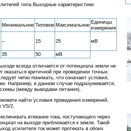
илителей типа Выходные характеристики
Единицы
Минимальное
Типовое
Максимальное
измерения
–
15
25
мВ
35
50
мВ
выходе всегда отличается от потенциала земли не
ет оказаться критичной при проведении точных
ледует четко понимать, что означают условия,
ки. Например, в данном случае подразумевается,
е схемы (между выводами питания).
 можете найти условия проведения измерений,
 VS/2.
еспечивать втекание тока, поступающего через
тенциал на выходе приближается к земле. Такой
выход усилителя ток может протекать в обоих