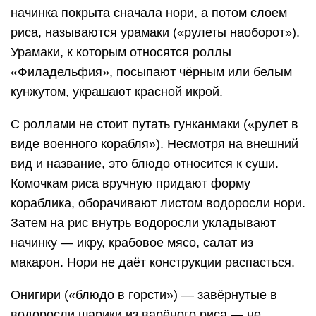
начинка покрыта сначала нори, а потом слоем
риса, называются урамаки («рулеты наоборот»).
Урамаки, к которым относятся роллы
«Филадельфия», посыпают чёрным или белым
кунжутом, украшают красной икрой.
С роллами не стоит путать гунканмаки («рулет в
виде военного корабля»). Несмотря на внешний
вид и название, это блюдо относится к суши.
Комочкам риса вручную придают форму
кораблика, оборачивают листом водоросли нори.
Затем на рис внутрь водоросли укладывают
начинку — икру, крабовое мясо, салат из
макарон. Нори не даёт конструкции распасться.
Онигири («блюдо в горсти») — завёрнутые в
водоросли шарики из варёного риса — не