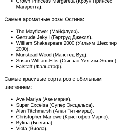
Crown Princess Margareta (Кроун Принсес
Магаретта).
Самые ароматные розы Остина:
The Mayflower (Мэйфлyep).
Gertrude Jekyll (Гертруд Джекил).
William Shakespeare 2000 (Уильям Шекспир
2000).
Munstead Wood (Манстед Вуд).
Susan William-Ellis (Сьюзан Уильям-Эллис).
Falstaff (Фальстаф).
Самые красивые сорта роз с обильным
цветением:
Ave Mariya (Аве мария).
Super Excelsa (Супер Эксцельса).
Alan Titchmarsh (Алан Титчмарш).
Christopher Marlowe (Кристофер Марло).
Bylina (Былина).
Viola (Виола).