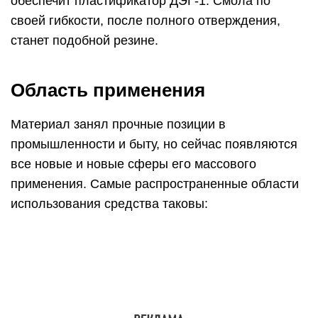
включение в состав химически стойких
покрытий;
герметизация лодок;