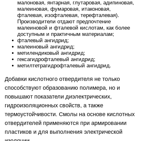
Отвердители аминного типа чаще всего
применяются в быту. На их основе наводятся
компаунды и материалы для заливочных работ.
Такие отвердители обладают высокой
прозрачностью и не образуют взвесей. Однако
до отверждения компонент источает ярко
выраженный запах аммиака. К аминным
отвердителям относятся:
Полиэтиленполиамин (ПЭПА);
Аминоакрилат;
Триэтилентетрамин (ТЭТА);