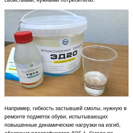
пропитывание стеклонити, стеклоткани;
создание стеклопластика, углеволокна, иных
типов пластмассы;
склеивание деталей в электротехнике,
радиоэлектронике;
гидроизоляция бассейнов;
заливка полов и подвалов, разработка
заливочных компаундов и пластоцементов;
производство красок, лаков, пропиток,
шпаклевок;
Корпус лодки из стеклопластика