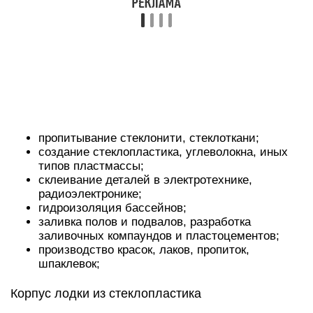
применение в авиастроении, автомобильной
промышленности, кораблестроении;
создание крепежа для ракет «земля-космос»;
шитье бронежилетов;
ремонт кузовов автомобилей;
изготовление украшений, галантереи, изделий
для кухни, ванной, дома и быта;
поделки;
заливка и герметизация плат, микросхем
компьютера.
Изготовление стола из эпоксидной смолы и
дерева своими руками описанно здесь.
Перечислить все сферы и направления
эксплуатации эпоксидки сложно. Где взять
материал для работы? Разнообразные марки
реализуются в крупных маркетах (Castorama,
ИКЕА), во всех магазинах строительно-