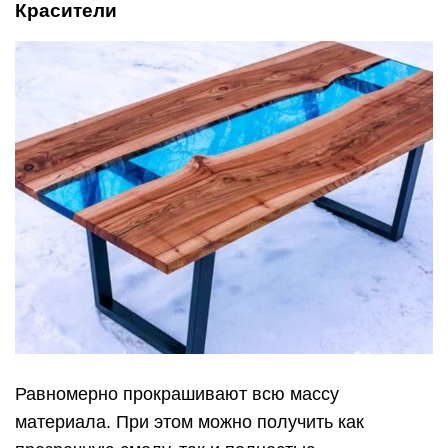
Равномерно прокрашивают всю массу
материала. При этом можно получить как
прозрачную смолу, так и полностью
прокрашенную, в зависимости от количества
использованного красителя. В продаже есть
материалы различных цветов, их можно
смешивать что бы получить необходимый тон.
Норма расхода колоранта от 20 г. на 1 кг.
смолы.
Пластификаторы
Позволяют сделать смолу более жидкой без
потери ее качеств. Так же их добавляют если
необходимо сделать ее более эластичной.