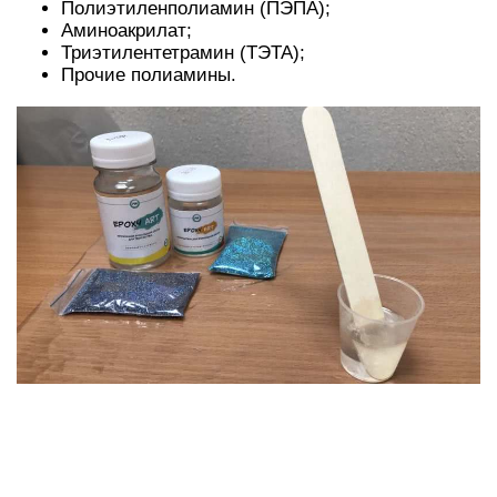
заливках велика вероятность вскипания смолы.
Данное вещество стараются использовать лишь
в домашних условиях при изготовлении
украшений.
Свойства
Эпоксидные смолы стойки к действию
галогенов, некоторых кислот (к сильным
кислотам, особенно к кислотам-окислителям,
имеют слабую устойчивость), щелочей,
обладают высокой адгезией к металлам.
Эпоксидная смола в зависимости от марки и
производителя выглядит как прозрачная
жидкость жёлто-оранжевого цвета,
напоминающая мёд, или как коричневая твёрдая