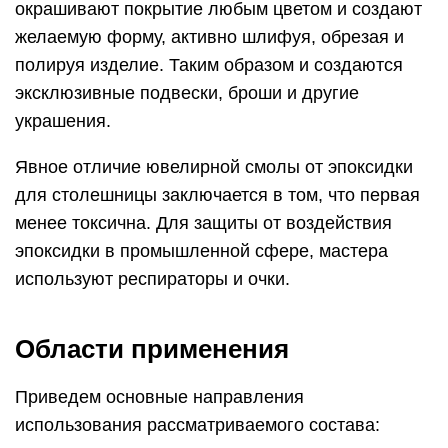
стеклотканью, ремонт лодок, катеров, яхт.
Авиастроение. При горячем способе
отверждения делают элементы крыла
авиалайнеров и элементы силового каркаса
фюзеляжа.
Оборонка. Композитные легкие бронежилеты
на основе кевлара и ему подобных
материалов.
Автомобилестроение. Ремонт элементов
облицовки автомобилей, изготовление деталей
интерьера салона.
Строительство. Ремонт жилья и
производственных помещений.
Мебель. Изготовление дизайнерской мебели с
использованием смолы, как дополнительного
декоративного элемента к металлам, дереву,
камню, пластику.
Гидроизоляция. Применение эпоксидки для
душевых и ванных комнат, бассейнов и других
гидротехнических сооружений.