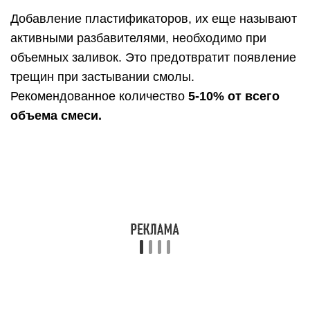
является одним из видов эпоксидной смолы.
Она обладает жидкой и вязкой текстурой,
которая остывает по истечению определенного
времени и твердеет. После застывания,
ювелирная смола так же как и эпоксидка, не
подвергается деформации и остается
прозрачной.
Мастера ювелирного ремесла успешно
окрашивают покрытие любым цветом и создают
желаемую форму, активно шлифуя, обрезая и
полируя изделие. Таким образом и создаются
эксклюзивные подвески, броши и другие
украшения.
Явное отличие ювелирной смолы от эпоксидки