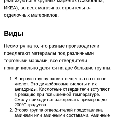
Подведем нашу статью к вопросу о том, можно
ли изготовить отвердитель для эпоксидной
смолы своими руками. Необходимо понимать,
что как бы сложное вещество ни называлось, в
нем должна присутствовать именно та составная
часть, которая способна вступить в реакцию
полимеризации с основным компонентом
эпоксидной смолы. В случае кислотных
отвердителей такими веществами являются:
дикарбоновые кислоты (щавелевая,
малоновая, янтарная, глутаровая, адипиновая,
малеиновая, фумаровая, итаконовая,
фталевая, изофталевая, терефталевая).