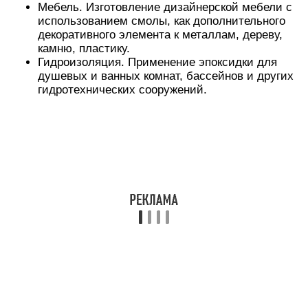
диановую смолу ЭД-20 был добавлен
пластификатор, иначе при подвижках дома
вследствие усадки стен, неизбежной от времени,
покрытие неминуемо бы растрескалось.
Ночевать человеку пришлось бы двое судок вне
дома, удалив также всех домашних и кошку,
чтобы слой встал гарантированно, на века.
На основе ЭД-20 в России также делают все
виды эпоксидного клея. Добавляя в нее разные
пластификаторы и наполнители, а также
варьируя ее с разными видами отвердителей,
получают клеи с разным временем схватывания,
с разной клеящей способностью и физическими
свойствами, нужными потребителю.