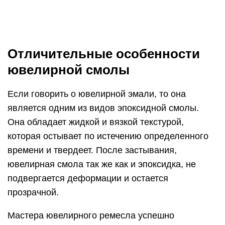
для столешницы заключается в том, что первая
менее токсична. Для защиты от воздействия
эпоксидки в промышленной сфере, мастера
используют респираторы и очки.
Области применения
Приведем основные направления
использования рассматриваемого состава:
Электротехника. Здесь любые эпоксидные
материалы, а ЭД-20 не исключение, работают
как отличные изоляторы.
Приборостроение. Каркасы аппаратуры и
теплоизолирующие стенки с низкой
теплопроводностью.
Радиотехника. Изготовление монтажных
печатных плат.
Судостроение. Композитные материалы со