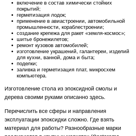
условиях. Повышение температуры лишь
ускорит процесс полимеризации. На первый
взгляд может показаться, что аминные
отвердители имеют существенное
преимущество. Действительно, с ними проще
работать, однако эффективность
полимеризации выше именно у кислотных
компонентов. К тому же установлено, что
показатели прочности эпоксидных швов
гораздо выше, если использовался
отвердитель первой группы.