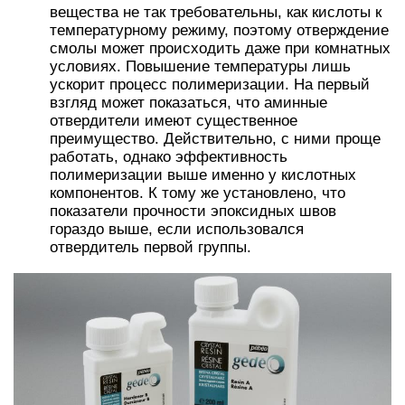
Производители отдают предпочтение
малеиновой и фталевой кислотам, как более
доступным и практичным материалам;
фталевый ангидрид;
малеиновый ангидрид;
метилендиковый ангидрид;
гексагидрофталевый ангидрид;
метилтетрагидрофталевый ангидрид.
Добавки кислотного отвердителя не только
способствуют образованию полимера, но и
повышают показатели диэлектрических,
гидроизоляционных свойств, а также
термоустойчивости. Смолы на основе кислотных
отвердителей применяются при армировании
пластиков и для выполнения электрической
изоляции.