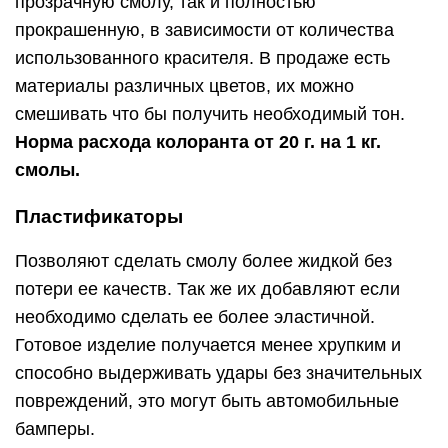
Готовое изделие получается менее хрупким и
способно выдерживать удары без значительных
повреждений, это могут быть автомобильные
бамперы.
Добавление пластификаторов, их еще называют
активными разбавителями, необходимо при
объемных заливок. Это предотвратит появление
трещин при застывании смолы.
Рекомендованное количество
5-10% от всего
объема смеси.
Отличительные особенности
ювелирной смолы
Если говорить о ювелирной эмали, то она