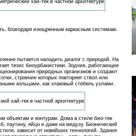
метрический хай-тек в частной архитектуре
ать, благодаря изощренным каркасным системам.
авление пытается наладить диалог с природой. На
гает тезис биоурбанистики. Зодчие, работающие
кционирования природных организмов и создают
отки, строение которых повторяет ствол или
зными кольцами, как злаковый стебель узлами.
кий хай-тек в частной архитектуре
м объектам и контурам. Дома в стиле био-тек
иб, паутину, яйцо и даже на медузу. Бионический
стиля, зависит от новейших технологий. Здания