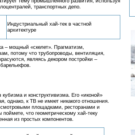
атирует тему промышленного развития, используя
лоцентралей, транспортных депо.
Индустриальный хай-тек в частной
архитектуре
ка – мощный «скелет». Прагматизм,
зам, потому что трубопроводы, вентиляция,
красуются, являясь декором постройки –
 барельефов.
з кубизма и конструктивизма. Его «иконой»
, однако, к ТВ не имеет никакого отношения.
о смотровыми площадками, ресторанами и
ы поймете, что геометрическому хай-теку
енная из простых компонентов.