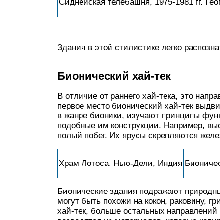
Сиднейская телебашня, 1975-1981 гг.
Гео
Здания в этой стилистике легко распозн
Бионический хай-тек
В отличие от раннего хай-тека, это напр
первое место бионический хай-тек выдви
в жанре бионики, изучают принципы фун
подобные им конструкции. Например, выс
полый побег. Их ярусы скрепляются желе
Храм Лотоса. Нью-Дели, Индия
Бионичес
Бионические здания подражают природны
могут быть похожи на кокон, раковину, гр
хай-тек, больше остальных направлений 