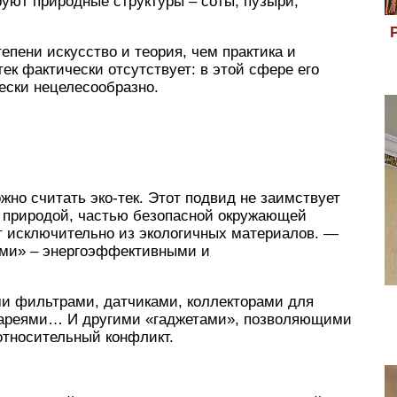
руют природные структуры – соты, пузыри,
тепени искусство и теория, чем практика и
ек фактически отсутствует: в этой сфере его
ески нецелесообразно.
но считать эко-тек. Этот подвид не заимствует
ь природой, частью безопасной окружающей
т исключительно из экологичных материалов. —
ыми» – энергоэффективными и
и фильтрами, датчиками, коллекторами для
тареями… И другими «гаджетами», позволяющими
 относительный конфликт.