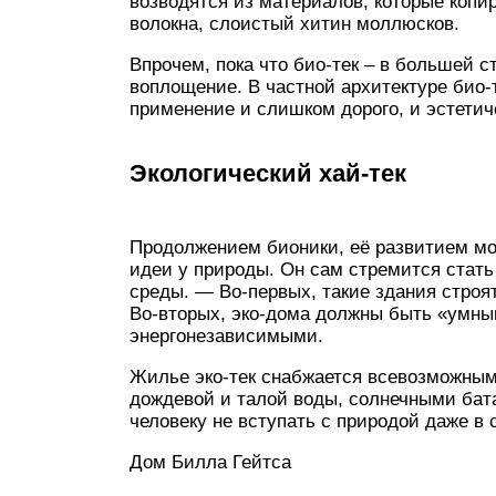
возводятся из материалов, которые копи
волокна, слоистый хитин моллюсков.
Впрочем, пока что био-тек – в большей с
воплощение. В частной архитектуре био-т
применение и слишком дорого, и эстетич
Экологический хай-тек
Продолжением бионики, её развитием мож
идеи у природы. Он сам стремится стат
среды. — Во-первых, такие здания строя
Во-вторых, эко-дома должны быть «умн
энергонезависимыми.
Жилье эко-тек снабжается всевозможным
дождевой и талой воды, солнечными ба
человеку не вступать с природой даже в
Дом Билла Гейтса