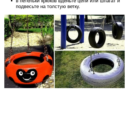
Качели из дерева
Классический и наипростейший вариант – это
качели из доски на веревках. Хватит четырех
дырок по краям и вдетого в них шпагата. А также
в качестве сиденья можно использовать
деревянную решетку, спил бревна, старый стул
без ножек.