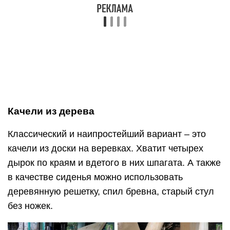
Из подручных материалов
Основой для сиденья может послужить даже
ненужный обруч. Его оплетают веревкой таким
образом, чтобы в середине можно было
спокойно сидеть. Обруч дополнительно
оборачивают поролоном, ватином или другим
подобным материалом для мягкости, затем
обшивают тканью. В четырех и более точках
обруча фиксируют крепежи в виде
металлических колец, через них проводят
веревки или цепи – осталось лишь выбрать
дерево для подвески готовой конструкции.