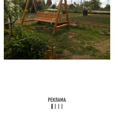
Простейшая конструкция – это автомобильная
покрышка, подвешенная на веревке. Каркасом
выступает дерево. Средством подвеса может
служить цепь, зафиксированная болтом с гайкой.
Вторая вариация этих качелей делается
следующим образом:
расположите старую покрышку горизонтально;
вырежьте 3–4 отверстия в верхней части,
вставьте в них крюки из металла и
зафиксируйте их шайбами с гайками;
в петельки крюков вденьте цепи или шпагат и
подвесьте на толстую ветку.