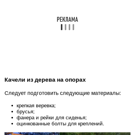
Выройте две ямы глубиной 1 м для фиксации
опорных балок. Низ опор обработайте битумом
для защиты от гниения. Установите их
вертикально в ямы, засыпьте 30-сантиметровым
слоем смеси щебенки и песка, потом залейте
бетоном. К верхним концам стоек прикрепите
поперечный брус. Сделайте из фанеры и
штакетника сиденье, можно в виде скамейки.
Закрепите на опорной конструкции крепкими
веревками.