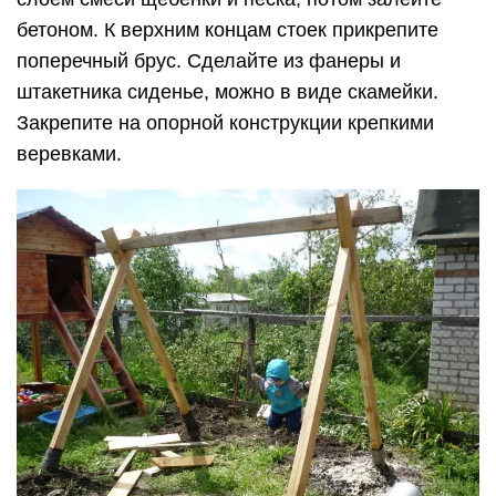
металла, сварочный аппарат. Процесс
изготовления включает следующие шаги:
разрежьте трубы на куски необходимой длины
– сделайте 7 отрезков по 2 м и еще 2 по 1–1,5
м, 4 из 2-метровых – для опорных боковин, 1 –
для поперечной перекладины, а оставшиеся –
для основы каркаса;
сварите прямоугольную основу конструкции;
приварите к основанию опорные стойки, затем
к верхним концам опор – перекладину;
выройте 4 ямы на глубину 80–100 см;
установите в готовые ямы балки, они должны
чуть выглядывать над поверхностью земли по
краям ям;
залейте котлованы с балками бетоном;
приварите крюки к поперечной трубе;
теперь приварите готовую конструкцию к
металлическим балкам;
прикрепите сиденье к крюкам.