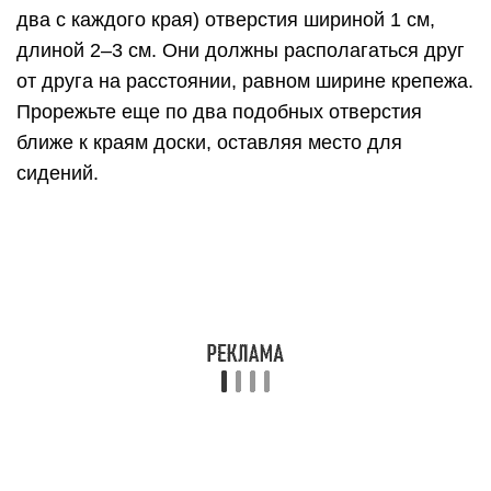
Прикрепите к краям доски 2 сиденья. Перед
ними, продев через подготовленные дырки,
зафиксируйте по одному П-образному крепежу,
чтобы ребенок мог держаться за них руками.
Положите доску горизонтально на бревно.
Опустите нижние концы двух крепежей в
вырезанные отверстия. Вбейте крепежи в
бревно так, чтобы над поверхностью доски
оставалось несколько сантиметров, а большая
часть надежно засела в бревне. Покачайте доску.
Каждый край должен мочь коснуться земли. Если