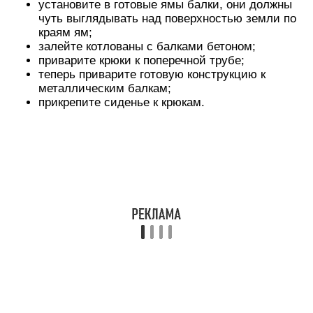
Качели-маятник
Для изготовления этих простых качелей вам
потребуется 1 широкая длинная доска толщиной
5–7 см, спил бревна высотой до 70–80 см, 4 П-
образных крепежа из арматуры, 2 сиденья.
Первым делом выкопайте яму глубиной около
полуметра. Установите в нее вертикально спил
бревна, залейте бетоном для надежности.
Далее, прорежьте в середине доски четыре (по
два с каждого края) отверстия шириной 1 см,
длиной 2–3 см. Они должны располагаться друг
от друга на расстоянии, равном ширине крепежа.
Прорежьте еще по два подобных отверстия
ближе к краям доски, оставляя место для
сидений.