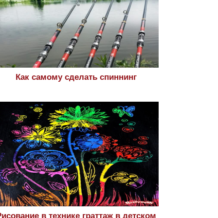
Как самому сделать спиннинг
Рисование в технике граттаж в детском