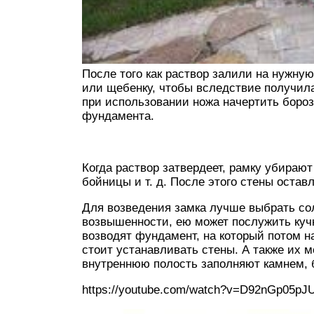
После того как раствор залили на нужну
или щебенку, чтобы вследствие получил
при использовании ножа начертить боро
фундамента.
Когда раствор затвердеет, рамку убирают
бойницы и т. д. После этого стены остав
Для возведения замка лучше выбрать сол
возвышенности, ею может послужить кучк
возводят фундамент, на который потом н
стоит устанавливать стены. А также их 
внутреннюю полость заполняют камнем, 
https://youtube.com/watch?v=D92nGp05pJ