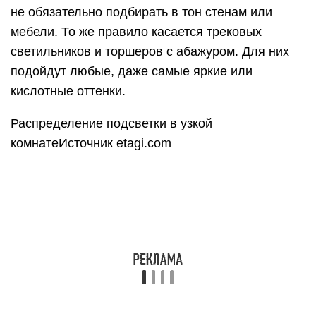
не обязательно подбирать в тон стенам или
мебели. То же правило касается трековых
светильников и торшеров с абажуром. Для них
подойдут любые, даже самые яркие или
кислотные оттенки.
Распределение подсветки в узкой
комнатеИсточник etagi.com
Внутри лофта принято выделять три течения,
для каждого из которых используется своя
цветовая палитра. При организации освещения
можно опираться на следующие данные:
Классический лофт. Лампы лофт в таком
интерьере не предназначены для декора. Они
должны выглядеть так, словно их принесли из