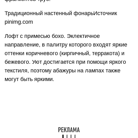
шнурахИсточник birzhaplus.ru
С нотой гламураИсточник designmyhome.ru
О разнообразии освещения в стиле лофт в
следующем видео:
https://youtube.com/watch?v=YzdfmgEyGDs
Критерии выбора
Лофт, как и любой стиль, продолжает
развиваться, и сегодня его трактуют достаточно
широко. Такой подход сказывается и на
осветительных приборах, однако, существуют
правила, которых надо придерживаться, чтобы
стиль можно было узнать. Если ваша цель –