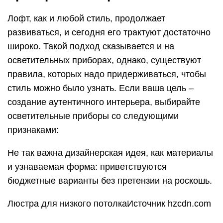
стекла или металла; встречаются варианты из
акрила, хрусталя или комбинаций разных
материалов
Деревянные модели приемлемы только в
гламурном интерьере. Древесина добавляет
роскоши, а это противоречит классическому
«чердачному» стилю.