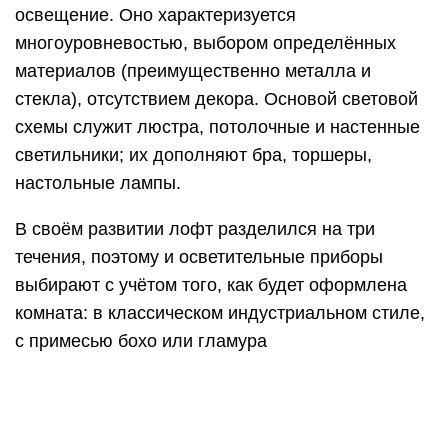
Несмотря на то, что для лофта главное –
функциональность приборов, они должны
притягивать внимание и быть акцентами
интерьера
Как появился стиль Loft в
интерьере
В основе лофта лежит востребованный,
непринужденный и легкий шик в нью-йоркском
стиле. Синонимичный с открытой планировкой
образ лофта способствует ограниченному
подходу к дизайну интерьера и освещает голые
стены здания. Понятие стиля можно