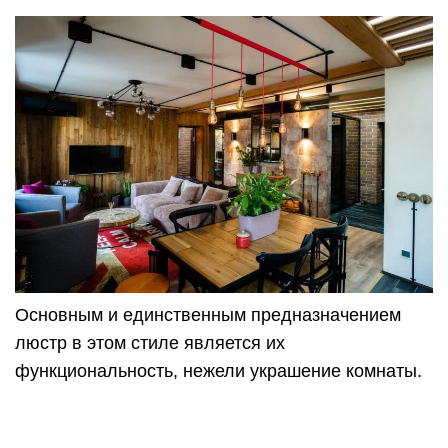
Как сделать светильник в стиле
Loft своими руками
Приобретенные в магазине светильники могут
быть немного скучными, потому что они часто
разработаны для нейтральных интерьеров, а не
для современного лофта. Потому можно
попробовать создать светильник в стиле
лофт
своими руками
.