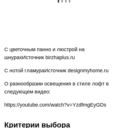
создание аутентичного интерьера, выбирайте
осветительные приборы со следующими
признаками:
Не так важна дизайнерская идея, как материалы
и узнаваемая форма: приветствуются
бюджетные варианты без претензии на роскошь.
Люстра для низкого потолкаИсточник hzcdn.com
Обращаете внимание на модели, которые
сочетаются по материалу с чем-то ещё в
обстановке
Сочетание оттенков не так важно, хотя
полностью игнорировать его не стоит.
Плафоны моделей-лофт изготавливаются из