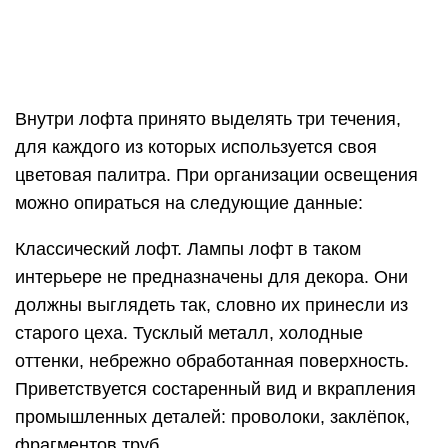
старого цеха. Тусклый металл, холодные
оттенки, небрежно обработанная поверхность.
Приветствуется состаренный вид и вкрапления
промышленных деталей: проволоки, заклёпок,
фрагментов труб.
Традиционный настенный фонарьИсточник
pinimg.com
Лофт с примесью бохо. Эклектичное
направление, в палитру которого входят яркие
оттенки коричневого (кирпичный, терракота) и
бежевого. Уют достигается при помощи яркого
текстиля, поэтому абажуры на лампах также
могут быть яркими.
С цветочным панно и люстрой на