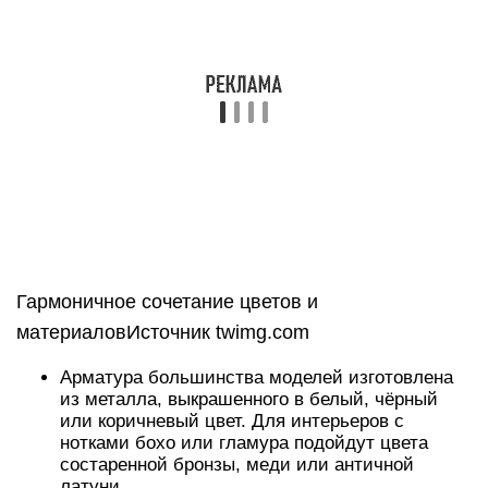
Об использовании ламп Эдисона в интерьере
лофт в следующем видео:
https://youtube.com/watch?v=xAf-flEaAZ0
Коротко о главном
На комфорт жилья в стиле лофт большое
влияние оказывает правильно подобранное
освещение. Оно характеризуется
многоуровневостью, выбором определённых
материалов (преимущественно металла и
стекла), отсутствием декора. Основой световой
схемы служит люстра, потолочные и настенные
светильники; их дополняют бра, торшеры,
настольные лампы.