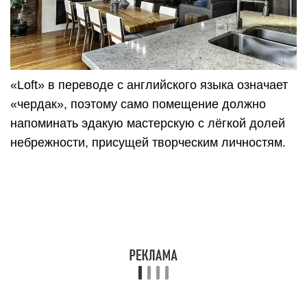
фабрики, мастерские, склады и чердаки для
жилья. За этим примером последовала
американская богемная молодежь. Главная
особенность стиля – в сочетании разных
архитектурных композиций. Так, например,
грубые текстуры (кирпичные стены, трубы,
системы вентиляции) сочетаются с
современными мотивами (зеркалами, металлом
и мебелью с прямыми углами).