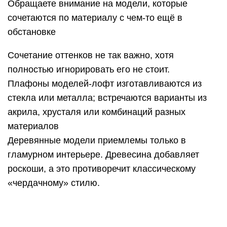
Гармоничное сочетание цветов и
материаловИсточник twimg.com
Арматура большинства моделей изготовлена
из металла, выкрашенного в белый, чёрный
или коричневый цвет. Для интерьеров с
нотками бохо или гламура подойдут цвета
состаренной бронзы, меди или античной
латуни.
Подсветка должна быть многоуровневой:
люстра на потолке, бра на стенах, торшер на
полу. Габаритные размеры предметов
выбираются с учётом высоты потолка и
площади комнаты.
Организация подсветки в кухне-
гостинойИсточник pinimg.com