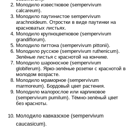
Молодило известковое (sempervivum
calcareum).
Молодило паутинистое sempervivum
arachnoideum. Отростки в виде паутинки на
красноватых листьях.
Молодило крупноцветковое (sempervivum
grandiflorum).
Молодило питтона (sempervivum pittonii).
Молодило русское (sempervivum ruthenicum).
Зелёные листья с краснотой на кончике.
Молодило шароносное (sempervivum
globiferum). Ярко-зелёные розетки с краснотой в
молодом возрасте.
Молодило мраморное (sempervivum
marmoreum). Бордовый цвет растения.
Молодило малорослое или карликовое
(sempervivum pumilum). Тёмно-зелёный цвет
без красноты.
Молодило кавказское (sempervivum
caucasicum).