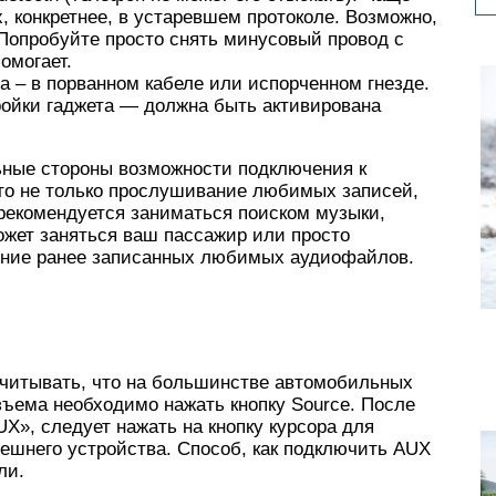
х, конкретнее, в устаревшем протоколе. Возможно,
 Попробуйте просто снять минусовый провод с
омогает.
а – в порванном кабеле или испорченном гнезде.
тройки гаджета — должна быть активирована
ьные стороны возможности подключения к
то не только прослушивание любимых записей,
е рекомендуется заниматься поиском музыки,
жет заняться ваш пассажир или просто
ение ранее записанных любимых аудиофайлов.
учитывать, что на большинстве автомобильных
азъема необходимо нажать кнопку Source. После
UX», следует нажать на кнопку курсора для
ешнего устройства. Способ, как подключить AUX
ли.