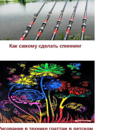
Как самому сделать спиннинг
Рисование в технике граттаж в детском