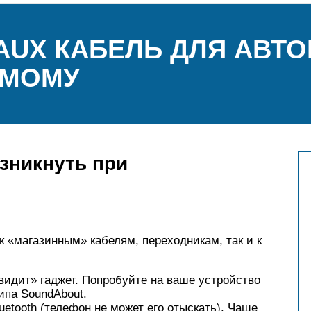
AUX КАБЕЛЬ ДЛЯ АВТ
АМОМУ
зникнуть при
к «магазинным» кабелям, переходникам, так и к
идит» гаджет. Попробуйте на ваше устройство
ипа SoundAbout.
uetooth (телефон не может его отыскать). Чаще