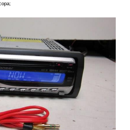
сора;