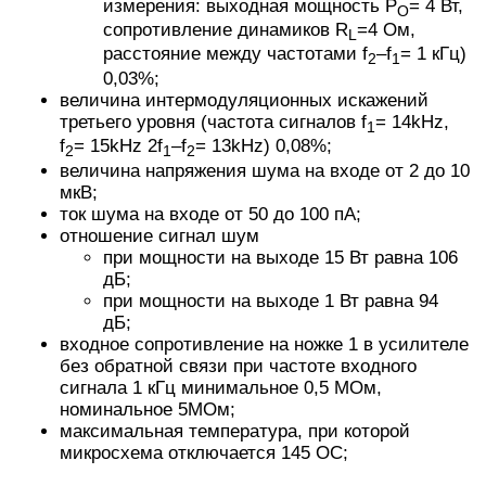
измерения: выходная мощность P
= 4 Вт,
O
сопротивление динамиков R
=4 Ом,
L
расстояние между частотами f
–f
= 1 кГц)
2
1
0,03%;
величина интермодуляционных искажений
третьего уровня (частота сигналов f
= 14kHz,
1
f
= 15kHz 2f
–f
= 13kHz) 0,08%;
2
1
2
величина напряжения шума на входе от 2 до 10
мкВ;
ток шума на входе от 50 до 100 пА;
отношение сигнал шум
при мощности на выходе 15 Вт равна 106
дБ;
при мощности на выходе 1 Вт равна 94
дБ;
входное сопротивление на ножке 1 в усилителе
без обратной связи при частоте входного
сигнала 1 кГц минимальное 0,5 МОм,
номинальное 5МОм;
максимальная температура, при которой
микросхема отключается 145 ОС;