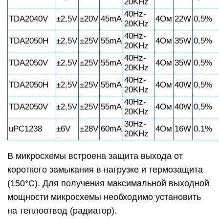
20KHz
40Hz-
TDA2040V
±2,5V
±20V
45mА
4Ом
22W
0,5%
20KHz
40Hz-
TDA2050H
±2,5V
±25V
55mА
4Ом
35W
0,5%
20KHz
40Hz-
TDA2050V
±2,5V
±25V
55mА
4Ом
35W
0,5%
20KHz
40Hz-
TDA2050H
±2,5V
±25V
55mА
4Ом
40W
0,5%
20KHz
40Hz-
TDA2050V
±2,5V
±25V
55mА
4Ом
40W
0,5%
20KHz
30Hz-
uРС1238
±6V
±28V
60mА
4Ом
16W
0,1%
20KHz
В микросхемы встроена защита выхода от
короткого замыкания в нагрузке и термозащита
(150°С). Для получения максимальной выходной
мощности микросхемы необходимо установить
на теплоотвод (радиатор).