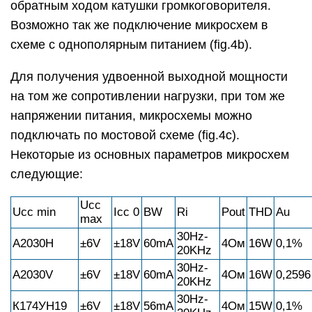
обратным ходом катушки громкоговорителя.
Возможно так же подключение микросхем в
схеме с однополярным питанием (fig.4b).
Для получения удвоенной выходной мощности
на том же сопротивлении нагрузки, при том же
напряжении питания, микросхемы можно
подключать по мостовой схеме (fig.4с).
Некоторые из основных параметров микросхем
следующие:
Ucc
Ucc min
Ісс 0
BW
Ri
Pout
THD
Au
max
30Hz-
А2030Н
±6V
±18V
60mА
4Ом
16W
0,1%
20KHz
30Hz-
A2030V
±6V
±18V
60mА
4Ом
16W
0,2596
20KHz
30Hz-
К174УН19
±6V
±18V
56mА
4Ом
15W
0,1%