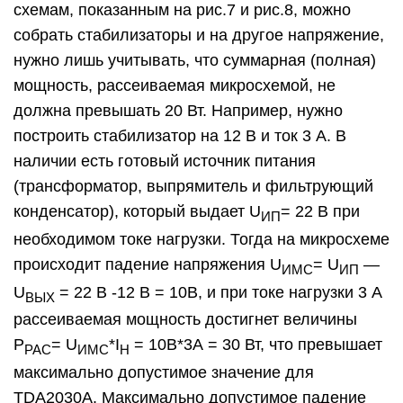
схемам, показанным на рис.7 и рис.8, можно
собрать стабилизаторы и на другое напряжение,
нужно лишь учитывать, что суммарная (полная)
мощность, рассеиваемая микросхемой, не
должна превышать 20 Вт. Например, нужно
построить стабилизатор на 12 В и ток 3 А. В
наличии есть готовый источник питания
(трансформатор, выпрямитель и фильтрующий
конденсатор), который выдает U
= 22 В при
ИП
необходимом токе нагрузки. Тогда на микросхеме
происходит падение напряжения U
= U
—
ИМС
ИП
U
= 22 В -12 В = 10В, и при токе нагрузки 3 А
ВЫХ
рассеиваемая мощность достигнет величины
Р
= U
*I
= 10В*3А = 30 Вт, что превышает
РАС
ИМС
Н
максимально допустимое значение для
TDA2030A. Максимально допустимое падение