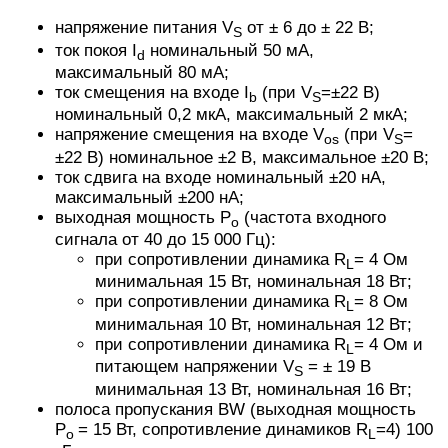
напряжение питания V
от ± 6 до ± 22 В;
S
ток покоя I
номинальный 50 мА,
d
максимальный 80 мА;
ток смещения на входе I
(при V
=±22 В)
b
S
номинальный 0,2 мкА, максимальный 2 мкА;
напряжение смещения на входе V
(при V
=
os
S
±22 В) номинальное ±2 В, максимальное ±20 В;
ток сдвига на входе номинальный ±20 нА,
максимальный ±200 нА;
выходная мощность P
(частота входного
o
сигнала от 40 до 15 000 Гц):
при сопротивлении динамика R
= 4 Ом
L
минимальная 15 Вт, номинальная 18 Вт;
при сопротивлении динамика R
= 8 Ом
L
минимальная 10 Вт, номинальная 12 Вт;
при сопротивлении динамика R
= 4 Ом и
L
питающем напряжении V
= ± 19 В
S
минимальная 13 Вт, номинальная 16 Вт;
полоса пропускания BW (выходная мощность
P
= 15 Вт, сопротивление динамиков R
=4) 100
o
L