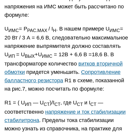
напряжения на ИМС может быть рассчитано по
формуле:
U
= Р
/ I
. В нашем примере U
=
ИМС
РАС.МАХ
Н
ИМС
20 Вт / 3 А = 6,6 В, следовательно максимальное
напряжение выпрямителя должно составлять
U
= U
+U
= 12В + 6,6 В =18,6 В. В
ИП
ВЫХ
ИМС
трансформаторе количество
витков вторичной
обмотки
придется уменьшить.
Сопротивление
балластного резистора
R1 в схеме, показанной
на рис.7, можно посчитать по формуле:
R1 = ( U
— U
)/I
, где U
и I
—
ИП
СТ
СТ
СТ
СТ
соответственно
напряжение и ток стабилизации
стабилитрона
. Пределы тока стабилизации
можно узнать из справочника, на практике для