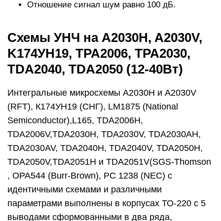
Отношение сигнал шум равно 100 дБ.
Схемы УНЧ на A2030H, A2030V,
K174УН19, TPA2006, TPA2030,
TDA2040, TDA2050 (12-40Вт)
Интегральные микросхемы А2030Н и A2030V
(RFT), К174УН19 (СНГ), LM1875 (National
Semiconductor),L165, TDA2006H,
TDA2006V,TDA2030H, TDA2030V, TDA2030AH,
TDA2030AV, TDA2040H, TDA2040V, TDA2050H,
TDA2050V,TDA2051H и TDA2051V(SGS-Thomson
, OPA544 (Burr-Brown), PC 1238 (NEC) с
идентичными схемами и различными
параметрами выполнены в корпусах ТО-220 с 5
выводами сформованными в два ряда,