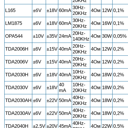
20KHz
30Hz-
L165
±бV
±18V
60mА
4Ом
12W
0,1%
20KHz
30Hz-
LM1875
±6V
±18V
60mА
4Ом
16W
0,1%
20KHz
20Hz-
ОРА544
±10V
±35V
24mА
4Ом
30W
0,05%
140KHz
20Hz-
TDA2006H
±6V
±15V
40mА
4Ом
12W
0,2%
20KHz
20Hz-
TDA2006V
±6V
±15V
40mА
4Ом
12W
0,2%
20KHz
10Hz-
TDA2030H
±6V
±18V
40mА
4Ом
18W
0,2%
20KHz
40
10Hz-
TDA2030V
±6V
±18V
4Ом
18W
0,2%
mА
20KHz
40Hz-
TDA2030AH
±6V
±22V
50mА
4Ом
18W
0,2%
20KHz
40Hz-
TDA2030AV
±6V
±22V
50mА
4Ом
18W
0,2%
20KHz
40Hz-
TDA2040H
±2,5V
±20V
45mА
4Ом
22W
0,5%