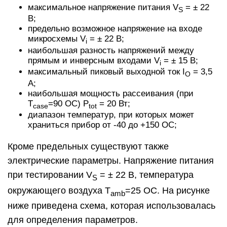
максимальное напряжение питания V
= ± 22
S
В;
предельно возможное напряжение на входе
микросхемы V
= ± 22 В;
i
наибольшая разность напряжений между
прямым и инверсным входами V
= ± 15 В;
i
максимальный пиковый выходной ток I
= 3,5
O
А;
наибольшая мощность рассеивания (при
T
=90 ОС) P
= 20 Вт;
case
tot
диапазон температур, при которых может
храниться прибор от -40 до +150 ОС;
Кроме предельных существуют также
электрические параметры. Напряжение питания
при тестировании V
= ± 22 В, температура
S
окружающего воздуха T
=25 ОС. На рисунке
amb
ниже приведена схема, которая использовалась
для определения параметров.