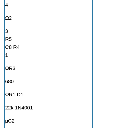
4
Ω2
3
R5
C8 R4
1
ΩR3
680
ΩR1 D1
22k 1N4001
μC2