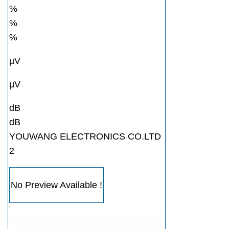
%
%
%
µV
µV
dB
dB
YOUWANG ELECTRONICS CO.LTD
2
No Preview Available !