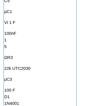
C5
μC1
Vi 1 F
100nF
1
5
ΩR3
22k UTC2030
μC3
100 F
D1
1N4001