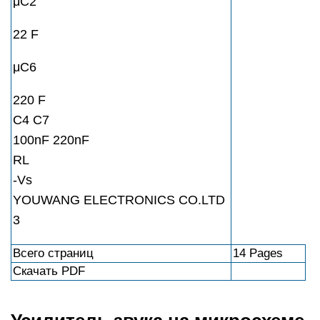
μC2
22 F
μC6
220 F
C4 C7
100nF 220nF
RL
-Vs
YOUWANG ELECTRONICS CO.LTD
3
Всего страниц
14 Pages
Скачать PDF