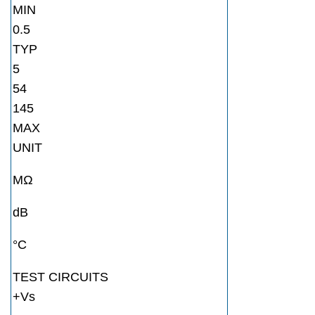
MIN
0.5
TYP
5
54
145
MAX
UNIT
MΩ
dB
°C
TEST CIRCUITS
+Vs