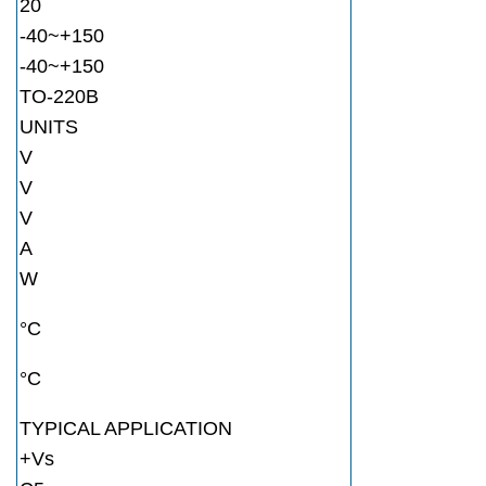
20
-40~+150
-40~+150
TO-220B
UNITS
V
V
V
A
W
°C
°C
TYPICAL APPLICATION
+Vs