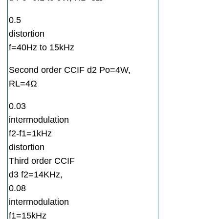
0.5
distortion
f=40Hz to 15kHz
Second order CCIF d2 Po=4W,
RL=4Ω
0.03
intermodulation
f2-f1=1kHz
distortion
Third order CCIF
d3 f2=14KHz,
0.08
intermodulation
f1=15kHz