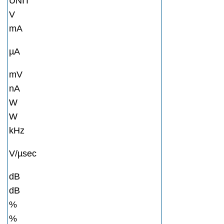
UNIT
V
mA
µA
mV
nA
W
W
kHz
V/µsec
dB
dB
%
%