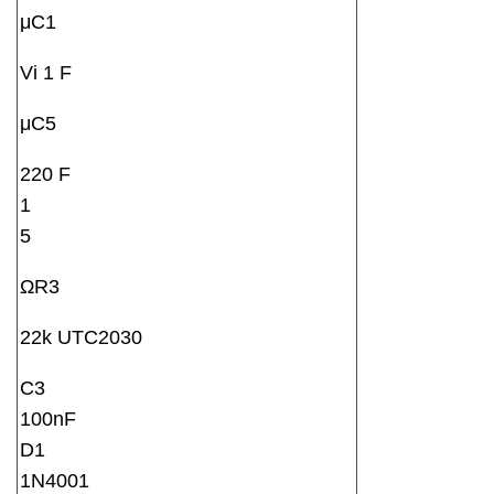
μC1
Vi 1 F
μC5
220 F
1
5
ΩR3
22k UTC2030
C3
100nF
D1
1N4001