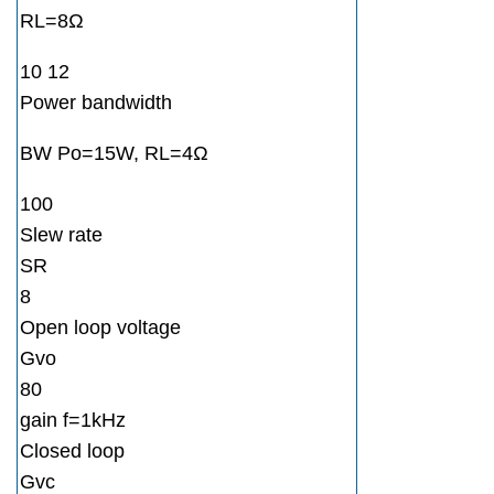
RL=8Ω
10 12
Power bandwidth
BW Po=15W, RL=4Ω
100
Slew rate
SR
8
Open loop voltage
Gvo
80
gain f=1kHz
Closed loop
Gvc