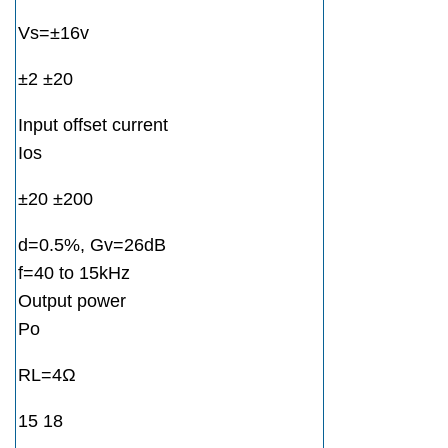
Vs=±16v
±2 ±20
Input offset current
Ios
±20 ±200
d=0.5%, Gv=26dB
f=40 to 15kHz
Output power
Po
RL=4Ω
15 18