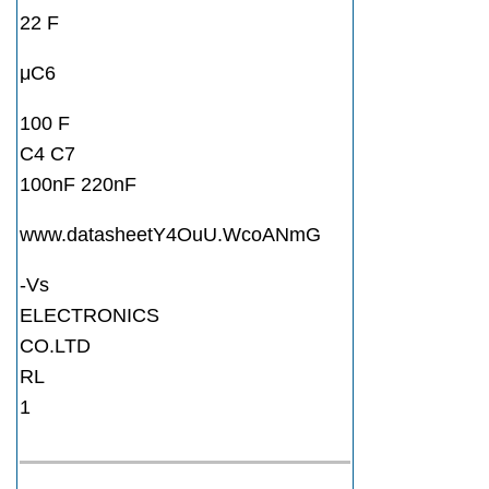
22 F
μC6
100 F
C4 C7
100nF 220nF
www.datasheetY4OuU.WcoANmG
-Vs
ELECTRONICS
CO.LTD
RL
1