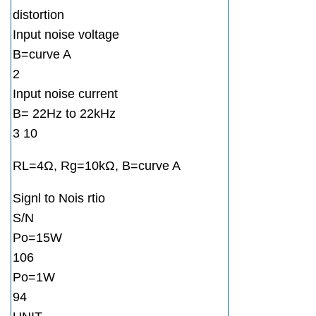
distortion
Input noise voltage
B=curve A
2
Input noise current
B= 22Hz to 22kHz
3 10
RL=4Ω, Rg=10kΩ, B=curve A
Signl to Nois rtio
S/N
Po=15W
106
Po=1W
94