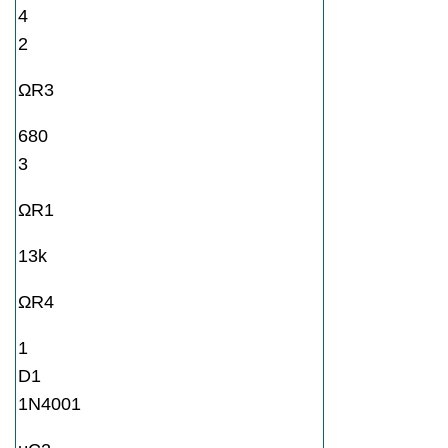
4
2
ΩR3
680
3
ΩR1
13k
ΩR4
1
D1
1N4001