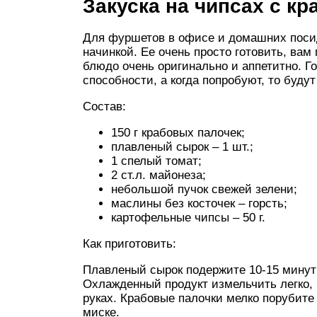
Закуска на чипсах с к
Для фуршетов в офисе и домашних посид
начинкой. Ее очень просто готовить, вам
блюдо очень оригинально и аппетитно. Г
способности, а когда попробуют, то будут
Состав:
150 г крабовых палочек;
плавленый сырок – 1 шт.;
1 спелый томат;
2 ст.л. майонеза;
небольшой пучок свежей зелени;
маслины без косточек – горсть;
картофельные чипсы – 50 г.
Как приготовить:
Плавленый сырок подержите 10-15 минут в
Охлажденный продукт измельчить легко, 
руках. Крабовые палочки мелко порубите
миске.