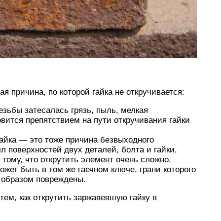
я причина, по которой гайка не откручивается:
езьбы затесалась грязь, пыль, мелкая
овится препятствием на пути откручивания гайки
гайка — это тоже причина безвыходного
 поверхностей двух деталей, болта и гайки,
к тому, что открутить элемент очень сложно.
жет быть в том же гаечном ключе, грани которого
 образом повреждены.
ем, как открутить заржавевшую гайку в