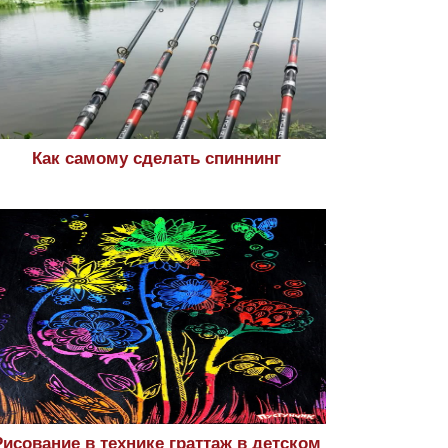
Как самому сделать спиннинг
Рисование в технике граттаж в детском