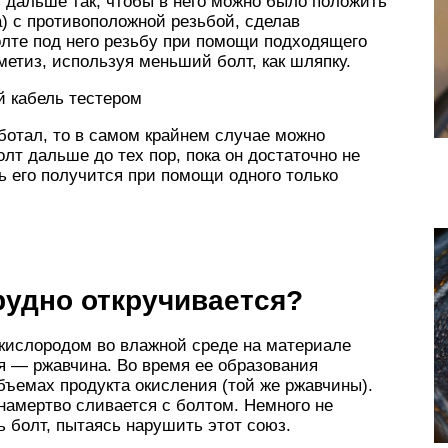
 дальше так, чтобы в него можно было положить
) с противоположной резьбой, сделав
олте под него резьбу при помощи подходящего
метиз, используя меньший болт, как шляпку.
й кабель тестером
аботал, то в самом крайнем случае можно
лт дальше до тех пор, пока он достаточно не
ть его получится при помощи одного только
рудно откручивается?
 кислородом во влажной среде на материале
ия — ржавчина. Во время ее образования
бъемах продукта окисления (той же ржавчины).
намертво сливается с болтом. Немного не
ь болт, пытаясь нарушить этот союз.