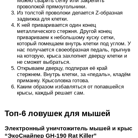
Можно сварить сетку или закрепить
проволокой прямоугольники.
Из толстой проволоки делается Z-образная
задвижка для клетки.
К ней приваривается один конец
металлического стержня. Другой конец
привариваем к небольшому куску сетки,
который помещаем внутрь клетки под углом. У
нас получается своеобразная педаль, прыгнув
на которую, крыса захлопнет дверцу клетки и
не сможет выбраться.
Открываем дверцу, подпирая её край
стержнем. Внутрь клетки, за «педаль», кладём
приманку. Крысоловка готова.
Каким образом избавляться от попавшейся
крысы, каждый решает сам.
Топ-6 ловушек для мышей
Электронный уничтожитель мышей и крыс
“ЭкоСнайпер GH-190 Rat Killer”