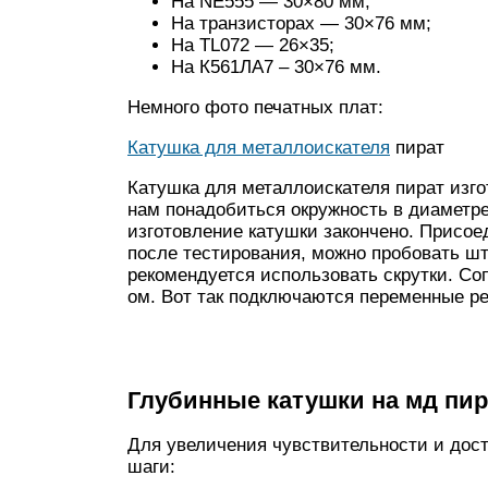
На NE555 — 30×80 мм;
На транзисторах — 30×76 мм;
На TL072 — 26×35;
На К561ЛА7 – 30×76 мм.
Немного фото печатных плат:
Катушка для металлоискателя
пират
Катушка для металлоискателя пират изго
нам понадобиться окружность в диаметре
изготовление катушки закончено. Присое
после тестирования, можно пробовать шт
рекомендуется использовать скрутки. Со
ом. Вот так подключаются переменные р
Глубинные катушки на мд пир
Для увеличения чувствительности и до
шаги: