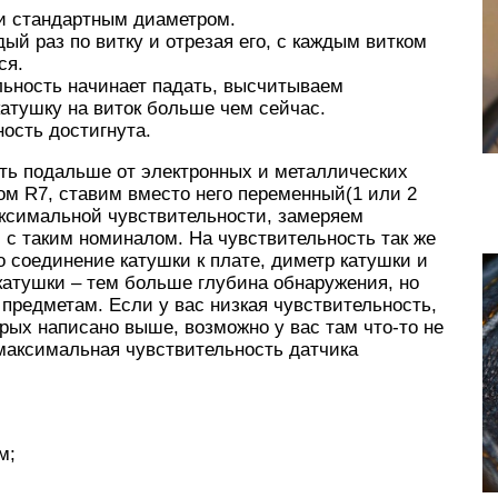
 и стандартным диаметром.
й раз по витку и отрезая его, с каждым витком
ся.
ельность начинает падать, высчитываем
катушку на виток больше чем сейчас.
ость достигнута.
ть подальше от электронных и металлических
ом R7, ставим вместо него переменный(1 или 2
аксимальной чувствительности, замеряем
 с таким номиналом. На чувствительность так же
о соединение катушки к плате, диметр катушки и
катушки – тем больше глубина обнаружения, но
предметам. Если у вас низкая чувствительность,
орых написано выше, возможно у вас там что-то не
 максимальная чувствительность датчика
м;