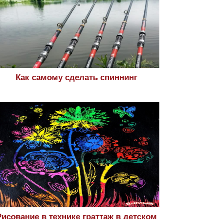
Как самому сделать спиннинг
Рисование в технике граттаж в детском