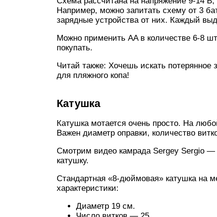
Схема рассчитана на напряжение 9-14 В
Например, можно запитать схему от 3 ба
зарядные устройства от них. Каждый выда
Можно применить AA в количестве 6-8 шту
покупать.
Читай также: Хочешь искать потерянное 
для пляжного копа!
Катушка
Катушка мотается очень просто. На любо
Важен диаметр оправки, количество витко
Смотрим видео камрада Sergey Sergio —
катушку.
Стандартная «8-дюймовая» катушка на 
характеристики:
Диаметр 19 см.
Число витков — 25.