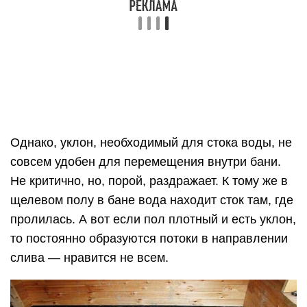
Выход из этой ситуации простой. Настелить
поверх пола трап из дерева. Но тогда можно
обойтись и без теплого пола…