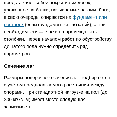
при расстоянии между опорами 2 м: размеры
сечения — 110х60 мм;
при 3 м: 150х80 мм;
при 4 м: 180х100 мм;
при 5 м: 200х150 мм;
при 6 м: 220х180 мм.
Если расстояние между стенами превышает
несущую способность имеющегося в наличии
бруса, в середине пролёта на грунтовое
основание нужно установить одну или несколько
промежуточных опор — так называемых
стульчиков. Обычно они представляют собой
кирпичные столбики с размерами в плане