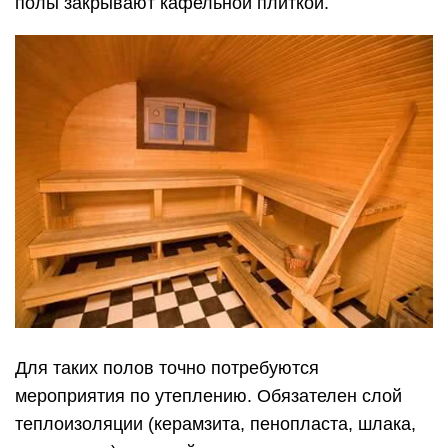
то выполняют
водяные теплые полы
. Если баня
подвержена вымерзанию и большим перерывам
в работе, то лучше подходят электрические
теплые полы.