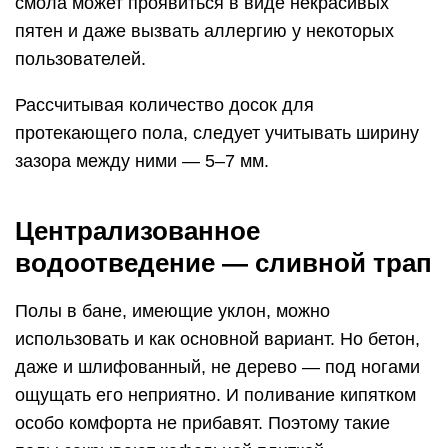
Для таких полов точно потребуются
мероприятия по утеплению. Обязателен слой
теплоизоляции (керамзита, пенопласта, шлака,
пеностекла), который потом заливают
накрывающей стяжкой.
Это особо не спасает от холодного пола,
поэтому часто делают систему теплых полов —
мера вынужденная, но необходимая.
Если баня имеет автономный котел отопления,