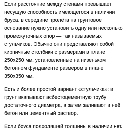
только что приведённом перечне.
Шаг между лагами
Зная шаг установки лаг, строитель сможет
рассчитать количество бруса для их
изготовления и объём материалов для опорных
столбиков.
Шаг будет зависеть от толщины досок чистового
покрытия. Следует руководствоваться такой
зависимостью:
при толщине доски 20 мм: шаг между лагами
составляет 300 мм;
при 24 мм: 400 мм;
при 30 мм: 500 мм;
при 35 мм: 600 мм;
при 40 мм: 700 мм;
при 45 мм: 800 мм;