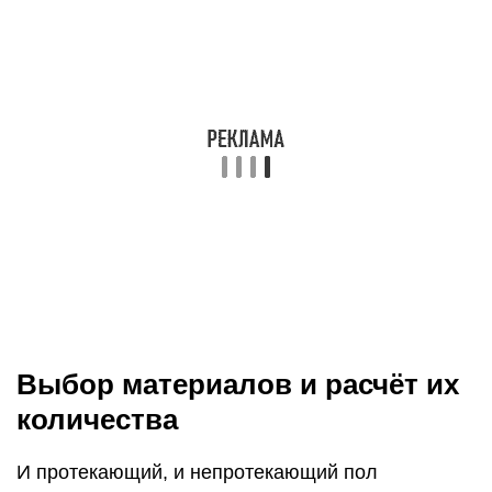
параметров.
Сечение лаг
Размеры поперечного сечения лаг подбираются
с учётом предполагаемого расстояния между
опорами. При стандартной нагрузке на пол (до
300 кг/кв. м) имеет место следующая
зависимость: