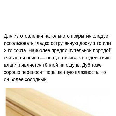
Доска для настила непроливного пола
Можно применить и хвойные породы, но нужно
быть готовым к тому, что выступающая из них
смола может проявиться в виде некрасивых
пятен и даже вызвать аллергию у некоторых
пользователей.
Рассчитывая количество досок для
протекающего пола, следует учитывать ширину
зазора между ними — 5–7 мм.