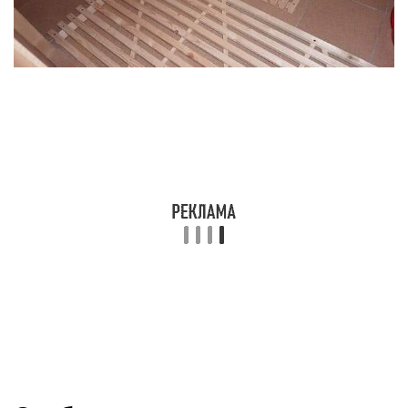
основания выполняют следующие работы:
На место будущих полов укладывают
минеральную подушку, представленную битым
кирпичом или гранулами керамзита. Толщина
дренажного слоя должна быть минимум 15 см;
Сверху засыпается гравий или щебенка
толщиной в 10-15 см;
Затем уложенные материалы хорошо
утрамбовывают.
Приготовление рабочей смеси для
бетонных полов