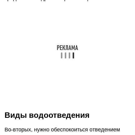
Виды водоотведения
Во-вторых, нужно обеспокоиться отведением
воды полов моечной и парилки. Устройство таких
полов можно выполнить двумя способами.
Способ 1. В традиционном варианте попросту
делается протекающий или щелевой пол. То
есть вода преспокойно проходит сквозь щели в
полу и оправляется либо в грунт прямо под
зданием, либо отводится в септик или
фильтрационный колодец или приямок.
Способ 2. С нормативной точки зрения, более
правилен и более популярен способ, когда