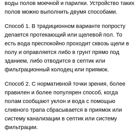
полам сообщают уклон и вода с помощью
сливного трапа сбрасывается в приямок или
систему канализации в септик или систему
фильтрации.
Выбор материалов и расчёт их
количества
И протекающий, и непротекающий пол
представляет собой покрытие из досок,
уложенное на балки, называемые лагами. Лаги,
в свою очередь, опираются на
фундамент или
ростверк
(если фундамент столбчатый), а при
необходимости — ещё и на промежуточные
столбики. Перед началом работ по обустройству
дощатого пола нужно определить ряд