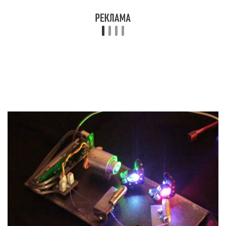
Далее следуем схеме на приведенном ниже
фото цветомузыки и закрепляем установку в
авто. У данной схемы есть одна особенность –
количество светодиодов напрямую зависит от
мощности блока питания, и должно быть ему
равным. Иными словами для
двенадцативольтового блока потребуется